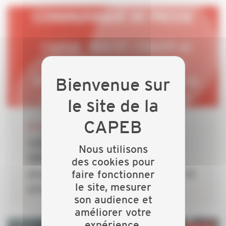
20 JUILLET 2026
CAPEB, IRIS-ST, CNATP et
Nous utilisons
OPPBTP unissent leurs forces
des cookies pour
faire fonctionner
pour faire des TPE la priorité de la
le site, mesurer
prévention dans le bâtiment
son audience et
améliorer votre
expérience.