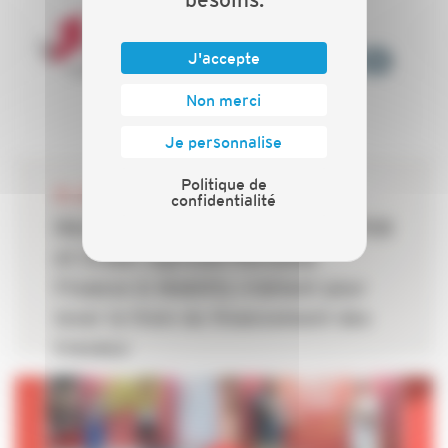
J'accepte
Non merci
Je personnalise
Politique de
06 JUILLET 2026
confidentialité
Rénovation énergétique : la CAPEB
et Crédit Agricole Personal
Finance & Mobility s’allient pour
lever le frein du financement des
travaux