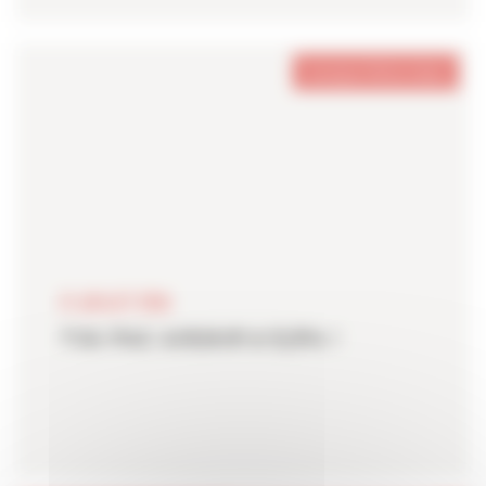
Auvergne-Rhône-Alpes
21 JUILLET 2026
TVA PAC AIR/AIR à 5,5% !