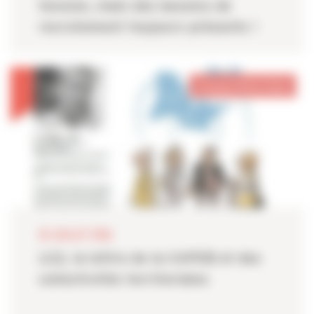
tension, mais des besoins de
recrutement toujours présents !
Auvergne-Rhône-Alpes
28 JUILLET 2026
LC2, la lettre de la CAPEB et des
collectivités territoriales