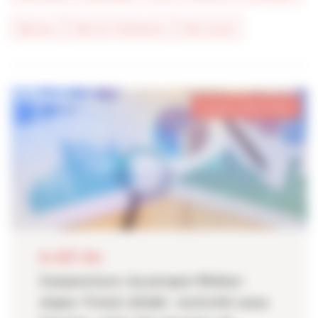
#presse
#vie de l'entreprise
#vie locale
Auvergne-Rhône-Alpes
06 AOÛT 2026
Conjoncture Auvergne-Rhône-
Alpes Trim2 2026 : Activité sous