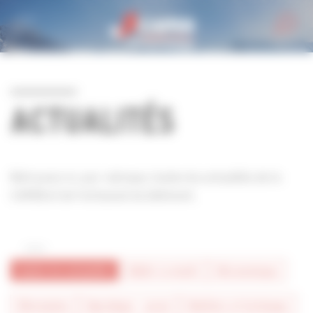
Personnaliser la gestion des cookies
ACTUALITÉS
Retrouvez ici, par rubrique, toutes les actualités de la
CAPEB et de l'artisanat du bâtiment.
toutes les actualités
#bâtir la mixité
#économique
#formation
#juridique - social
#métiers et technique