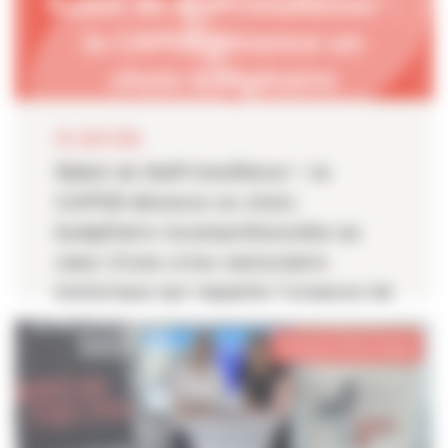
30 JUIN 2026
Rabot de MaPrimeRénov' : la
CAPEB dénonce un choix
budgétaire incompréhensible au
cœur d’une crise caniculaire
historique qui rappelle l’urgence de
la rénovation énergétique des
Auvergne-Rhône-Alpes
bâtiments