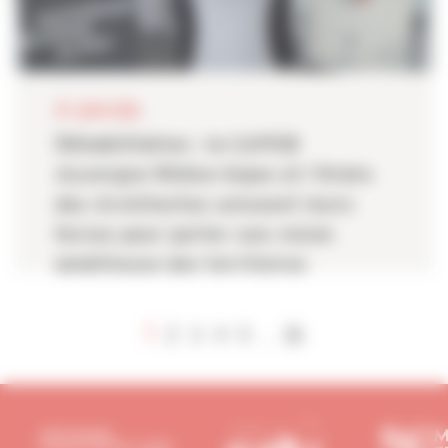
29 JUIN 2026
Réhabilitation : la CAPEB
Auvergne-Rhône-Alpes et l’Ordre
des Architectes unissent leurs
forces pour porter une vision
ambitieuse des territoires
1
2
3
4
5
26
...