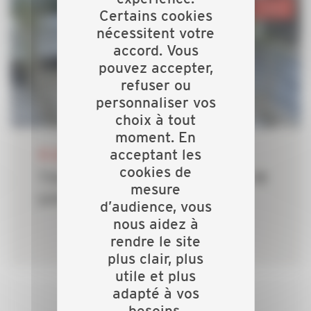
Savoie
Certains cookies
nécessitent votre
accord. Vous
pouvez accepter,
refuser ou
personnaliser vos
choix à tout
moment. En
20 JUILLET 2026
acceptant les
cookies de
TVA à 5,5 % sur les PAC dès le 18
mesure
juillet 2026
d’audience, vous
nous aidez à
rendre le site
plus clair, plus
utile et plus
adapté à vos
besoins.