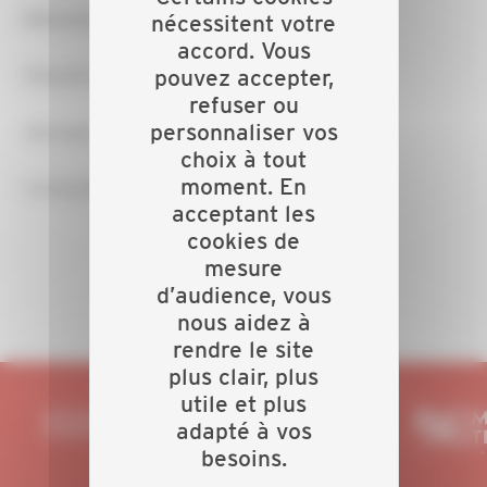
- Bidonsentamés ou pleins
nécessitent votre
accord. Vous
- Diluants et solvants
pouvez accepter,
refuser ou
personnaliser vos
- Aérosols
choix à tout
moment. En
- Cartouches de mastics et colles
acceptant les
cookies de
mesure
d’audience, vous
nous aidez à
rendre le site
plus clair, plus
utile et plus
adapté à vos
besoins.