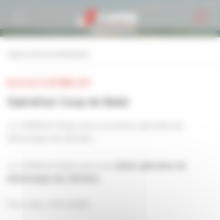
Personnaliser la gestion des cookies
retour à tous les événements
DU 02 AU 15 OCTOBRE 2017
Opération Coup de Balai
La CAPEB de l’Aube lance une 2ème opération de
déstockage des déchets.
La CAPEB de l’Aube lance une
2ème opération de
déstockage des déchets.
Pour vous, c’est simple :