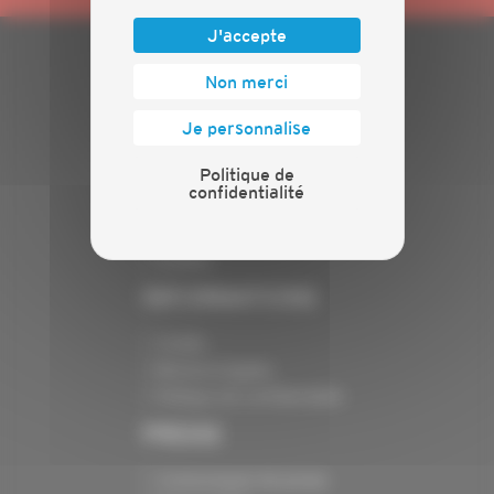
J'accepte
Non merci
PLAN DU SITE
Je personnalise
Actualités
Evénements
Politique de
Présentation
confidentialité
Nos batailles
Nos services
Contact
INFORMATIONS
Crédits
Mentions légales
Politique de confidentialité
PRESSE
Communiqués de presse