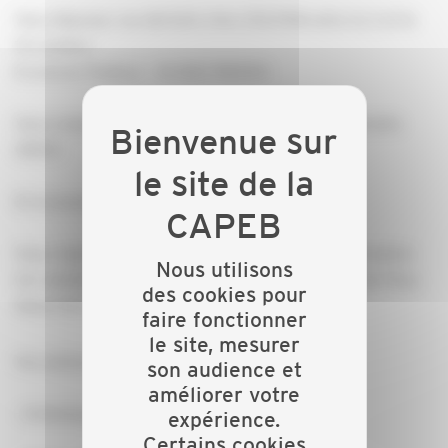
Vous déposez vos déchets chez ZOLPAN entre le 2 et le
14 octobre
8 avenue Pasteur – 10 000 TROYES
Vous remplissez votre Bordereau de Suivi de Déchets
(BSDI)
Et économique :
Vous réglez seulement 40% de la facture d’élimination
Nous utilisons
(le restebénéficie d’une subvention de l’Agence de l’Eau
des cookies pour
Seine Normandie)
faire fonctionner
le site, mesurer
Vos ateliers et véhicules en sont remplis:
son audience et
améliorer votre
- Emballagesvides /souillés
expérience.
Certains cookies