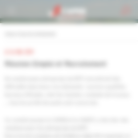
Personnaliser la gestion des cookies
retour à tous les événements
LE 16 MAI 2019
Réunion Emploi et Recrutement
De nombreuses entreprises du BTP rencontrent des
difficultés dans leurs recrutements : ouvriers qualifiés,
bureaux d'études, chef de chantier, conduite de travaux,
... tous les profils de poste sont concernés.
Ce constat pousse la CAPEB et la CNATP a chercher des
solutions pour les entreprises du BTP.
Deux forums emplois ont d'ailleurs déjà été organisés en