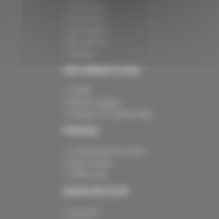
Evénements
Présentation
Nos batailles
Nos services
Contact
INFORMATIONS
Crédits
Mentions légales
Politique de confidentialité
PRESSE
Communiqués de presse
Espace presse
Chiffres clés
ANNONCEUR
Annoncer