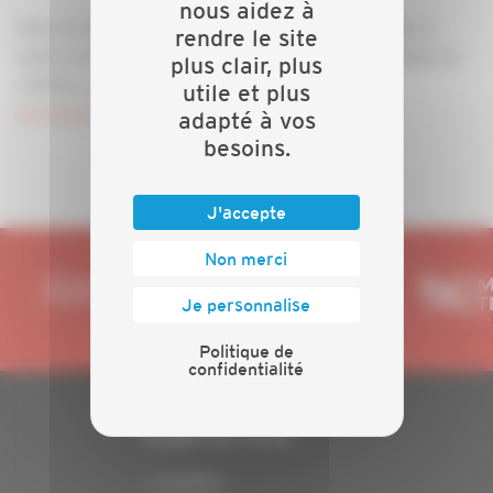
nous aidez à
Pour en savoir plus, nous vous invitons à participer à
rendre le site
cette réunion. Pour vous inscrire, merci de contacter la
plus clair, plus
CAPEB au 03 25 76 27 80 ou par email :
utile et plus
developpement@capeb10.fr
adapté à vos
besoins.
J'accepte
Non merci
Je personnalise
Politique de
confidentialité
PLAN DU SITE
Actualités