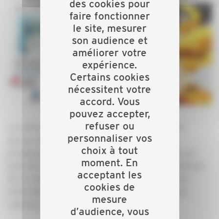
des cookies pour
faire fonctionner
le site, mesurer
son audience et
améliorer votre
expérience.
Certains cookies
nécessitent votre
accord. Vous
pouvez accepter,
refuser ou
La méthode de recrutement par simulation (MRS)
personnaliser vos
permet d'élargir les recherches de candidats en
choix à tout
privilégiant le repérage des capacités nécessaires au
moment. En
poste de travail proposé. Elle sort des critères habituels
acceptant les
de recrutement que sont l'expérience et le diplôme.
cookies de
Cette méthode de recrutement est utilisée sur une
mesure
centaine d’équipe MRS sur tout le territoire.
d’audience, vous