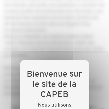
mars dernier, afin d'aider les entreprises a rencontrer de
nouveaux profils. Des partenariats avec des écoles, mais
également des organismes de formation ont été noué
afin de favoriser les liens entre les "jeunes" et les
structures employantes.
Malgré ces dispositifs, de nombreux postes restent
"vides". Poussant ainsi les entreprises a refuser des
chantiers, ou créant de l'insatisfaction auprès des clients
qui attendent.
Pôle Emploi propose des outils afin d'aider les
entreprises, et les secteurs d'activités.
Lors de cette réunion, nous nous attarderons sur un
dispositif méconnu : MRS - Méthode de Recrutement par
Simulation.
Nous utilisons