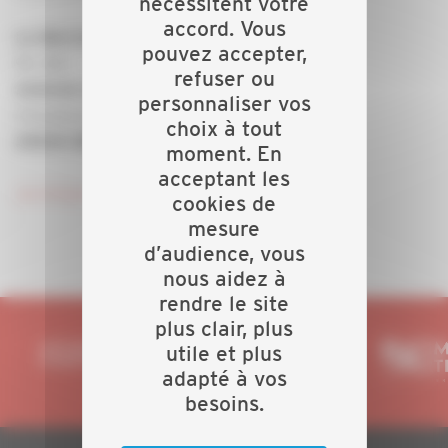
nécessitent votre
accord. Vous
Le Mercredi 28 novembre
pouvez accepter,
9h -12h
refuser ou
Antenne de la CAPEB
personnaliser vos
4 boulevard Lippman
choix à tout
29200 BREST GOUESNOU
moment. En
acceptant les
Je m'inscris!
cookies de
mesure
d’audience, vous
nous aidez à
rendre le site
plus clair, plus
utile et plus
adapté à vos
besoins.