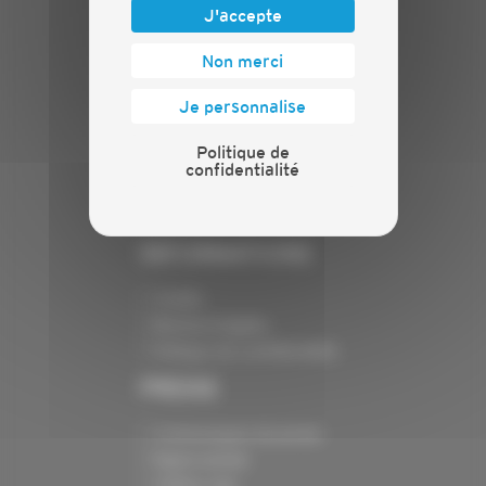
J'accepte
PLAN DU SITE
Non merci
Actualités
Je personnalise
Evénements
Présentation
Politique de
Nos batailles
confidentialité
Nos services
Contact
INFORMATIONS
Crédits
Mentions légales
Politique de confidentialité
PRESSE
Communiqués de presse
Espace presse