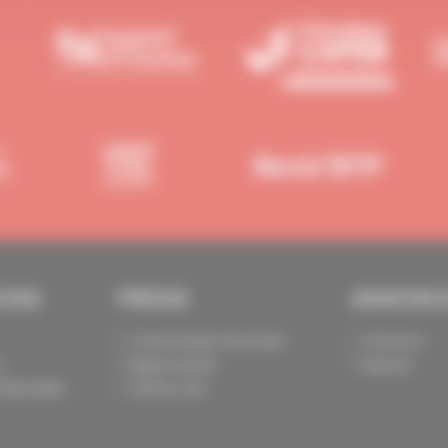
IONS
PRESSE
ANNONC
Communiqués de presse
Annoncer
s
Espace presse
Exposer
identialité
Chiffres clés