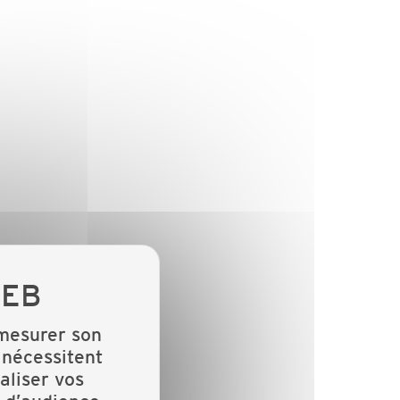
 mesurer son
 nécessitent
aliser vos