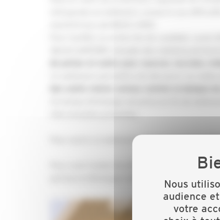
entreprises un webinaire consacré aux difficult
mardi 8 mars de 8h30 à 9h15.
Pour faciliter la recherche de candidat,
Lucie G
Muriel GANTIER, chargée des relations partena
de pistes et outils pour sourcer, recruter, int
Ce webinaire permettra de découvrir ou redécou
des outils moins connus comme la banque de 
Un temps d’échange est prévu en fin de webinai
intervenantes présentes.
Pour suivre ce webinaire, inscrivez vous en cli
Pour avoir toutes les informations sur les 60 a
partout en Bretagne cliquez
ici.
Nous utilis
audience et
votre acc