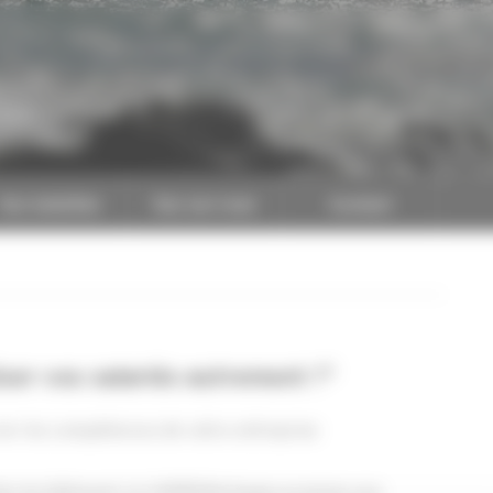
CAPEB
Nos batailles
Nos services
Contact
iser vos salariés autrement !"
erver les compétences de votre entreprise
ploi du bâtiment, la CAPEB Bretagne propose aux