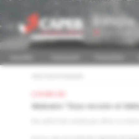
Personnaliser la gestion des cookies
Bretagne
Accéder à une autre 
Actualités
Evénements
Présentation
retour à tous les événements
LE 08 MARS 2022
Webinaire "Osez recruter et fidél
Des outils et des conseils pour attirer et cons
Dans le cadre de la Semaine régionale de l'em