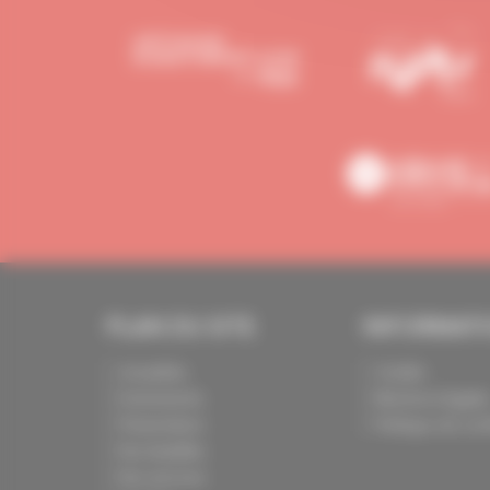
PLAN DU SITE
INFORMAT
Actualités
Crédits
Evénements
Mentions légale
Présentation
Politique de conf
Nos batailles
Nos services