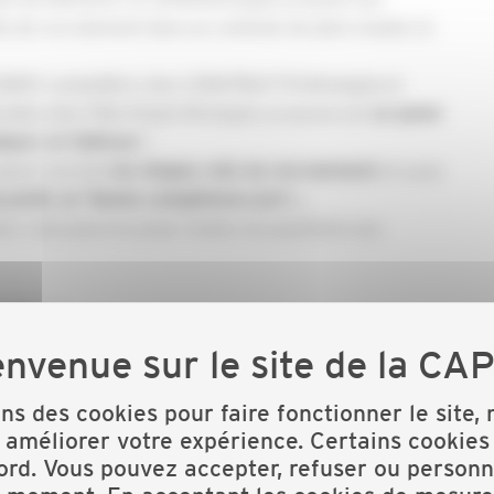
és de recrutement dans un contexte de plein emploi, le
ODEY, conseillère chez CONSTRUCTYS Bretagne
et
riales chez Pôle Emploi Bretagne
, proposeront
un panel
!
égrer et fidéliser
vrir à la fois
et aussi
les étapes clés du recrutement
profil, la "bonne compétence pro"...
re, vous pourrez poser toutes vos questions aux
quant
ici
!
ctions de la Semaine régionale de l'emploi bâtiment
ons des cookies pour faire fonctionner le site,
 améliorer votre expérience. Certains cookies
ord. Vous pouvez accepter, refuser ou personn