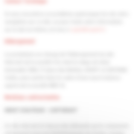
Contact Technique
Si vous rencontrez un problème quelconque lors de votre
navigation sur ce site, ou pour toute autre information
sur le site lui-même, écrivez à
capeb@capeb.fr
.
Hébergement
Le prestataire en charge de l’hébergement du site
Internet est la société CGI, dont le siège est situé
Immeuble CB16, 17 place des Reflets, 92097 LA DEFENSE
Cedex, pour partie dans le cadre d’une sous-traitance
auprès de la société MBV SI.
Mentions contractuelles
DROIT D’AUTEUR – COPYRIGHT
Ce site internet et chacun des éléments qui le composent,
notamment mais non limitativement, les textes, images,