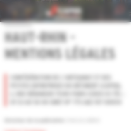
Personnaliser la gestion des cookies
HAUT-RHIN -
MENTIONS LÉGALES
CONFÉDÉRATION DE L’ARTISANAT ET DES
PETITES ENTREPRISES DU BÂTIMENT (CAPEB),
2, RUE BÉRANGER 75140 PARIS CEDEX 03 TÉL :
01 53 60 50 00 SIRET N° 775 682 107 00054
Patrick LIEBUS
Directeur de la publication :