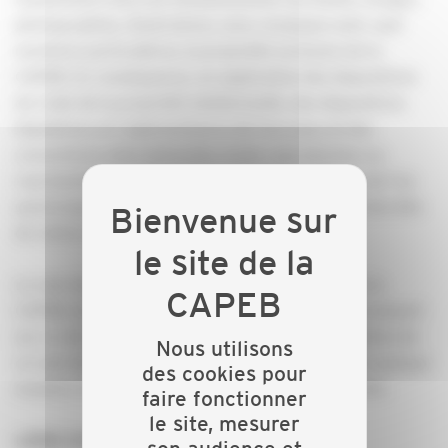
photographies, illustrations, sons, musiques sont, sauf
mentions particulières, la propriété exclusive de la
CAPEB. En conséquence, en application des dispositions
du Code de la propriété intellectuelle, des dispositions
législatives et réglementaires de tous pays et des
conventions internationales, toute reproduction ou
représentation, intégrale ou partielle, du site ou de l’un
quelconque des éléments qui le composent, est interdite
de même que leur altération.
Le nom de domaine est la propriété exclusive de la
CAPEB, de même que les marques et logos apparaissant
sur ce site internet. Toute reproduction ou utilisation de
Nous utilisons
ce nom de domaine, de ces marques ou logos, de quelque
des cookies pour
manière et à quelque titre que ce soit, est interdite.
faire fonctionner
le site, mesurer
LIENS HYPERTEXTE