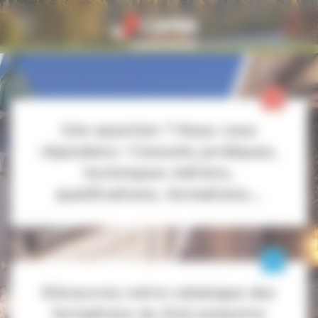
Personnaliser la gestion des cookies
Une question ? Nous vous
répondons ! Conseils juridiques,
techniques métiers,
qualifications, formations...
Découvrez notre catalogue des
formations du 2nd semestre