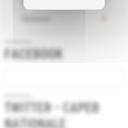
Evénements
Partenaires
FACEBOOK
TWITTER - CAPEB
NATIONALE