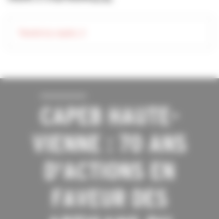
Tweets by capeb_fr
CAPEB HAUTE-
VIENNE : 70 ANS
D'ACTIONS EN
FAVEUR DES