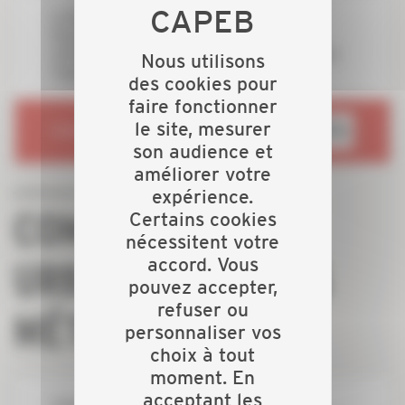
La Région Nouvelle-Aquitaine soutient
financièrement le projet de réhabilitation du
centre commercial des portes ferrées lauréat de
Nous utilisons
l'appel à projet Bâtiment du Futur.
des cookies pour
faire fonctionner
le site, mesurer
RENDEZ-VOUS SUR
son audience et
améliorer votre
expérience.
COMMUNAUTÉ
Certains cookies
nécessitent votre
accord. Vous
URBAINE LIMOGES
pouvez accepter,
refuser ou
MÉTROPOLE
personnaliser vos
choix à tout
moment. En
acceptant les
Limoges Métropole La communauté Urbaine