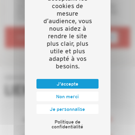
cookies de
soutient financièrement le projet de réhabilitation
du centre commercial des Portes Ferrées porté par
mesure
la CAPEB et ABC Gestion 87
d’audience, vous
nous aidez à
rendre le site
RENDEZ-VOUS SUR
plus clair, plus
utile et plus
adapté à vos
besoins.
J'accepte
LIENS DIRECTS
Non merci
Je personnalise
Actualités
Politique de
confidentialité