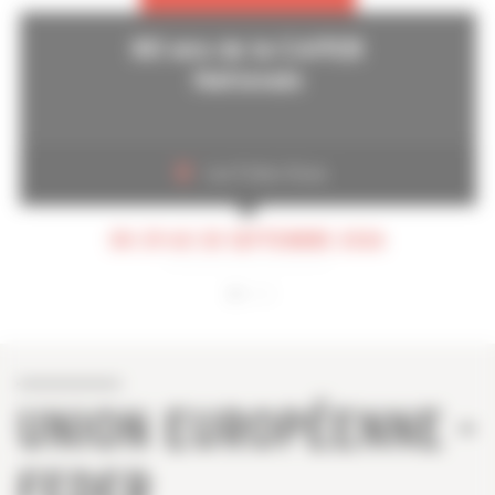
80 ans de la CAPEB
Nationale
Les Folies Gruss
DU 29 AU 30 SEPTEMBRE 2026
UNION EUROPÉENNE -
FEDER