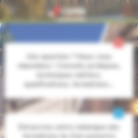
Personnaliser la gestion des cookies
Une question ? Nous vous
répondons ! Conseils juridiques,
techniques métiers,
qualifications, formations...
Découvrez notre catalogue des
formations du 2nd semestre