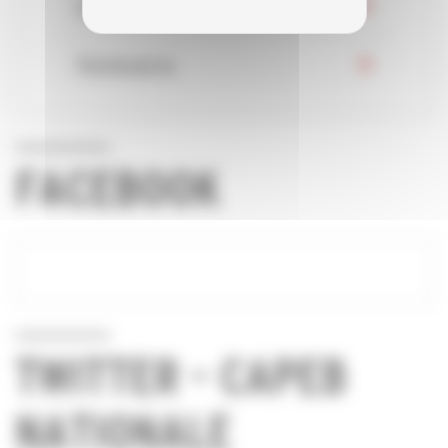
Evénements
Partenaires
FACEBOOK
TWITTER - CAPEB
NATIONALE