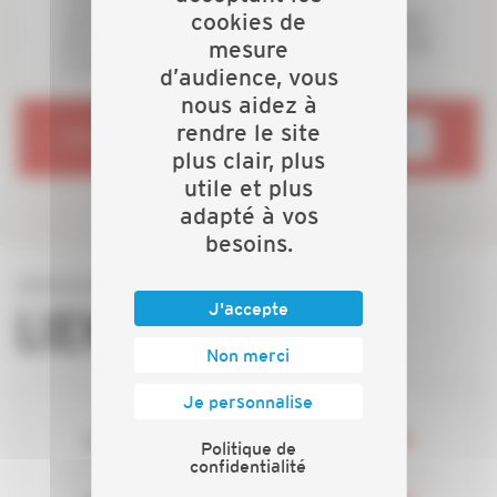
cookies de
soutient financièrement le projet de réhabilitation
du centre commercial des Portes Ferrées porté par
mesure
la CAPEB et ABC Gestion 87
d’audience, vous
nous aidez à
rendre le site
RENDEZ-VOUS SUR
plus clair, plus
utile et plus
adapté à vos
besoins.
J'accepte
LIENS DIRECTS
Non merci
Je personnalise
Actualités
Politique de
confidentialité