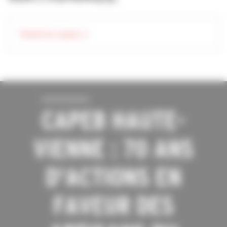
Tweets by capeb_fr
CAPEB HAUTE-
VIENNE : 70 ANS
D'ACTIONS EN
FAVEUR DES