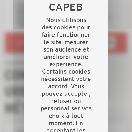
La Région Nouvelle-Aquitaine soutient
financièrement le projet de réhabilitation du
centre commercial des portes ferrées lauréat de
Nous utilisons
l'appel à projet Bâtiment du Futur.
des cookies pour
faire fonctionner
le site, mesurer
RENDEZ-VOUS SUR
son audience et
améliorer votre
expérience.
COMMUNAUTÉ
Certains cookies
nécessitent votre
accord. Vous
URBAINE LIMOGES
pouvez accepter,
refuser ou
MÉTROPOLE
personnaliser vos
choix à tout
moment. En
acceptant les
Limoges Métropole La communauté Urbaine