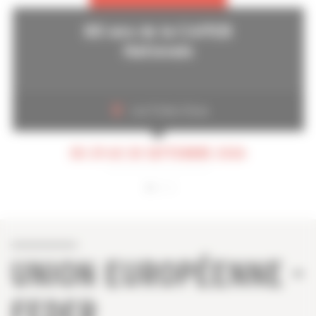
80 ans de la CAPEB
Nationale
Les Folies Gruss
DU 29 AU 30 SEPTEMBRE 2026
UNION EUROPÉENNE -
FEDER