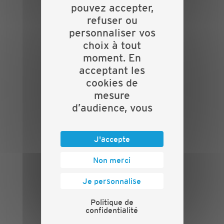
pouvez accepter,
INFORMATIONS
refuser ou
Crédits
personnaliser vos
Mentions légales
choix à tout
Politique de confidentialité
moment. En
PRESSE
acceptant les
cookies de
Communiqués de presse
mesure
Espace presse
d’audience, vous
Chiffres clés
nous aidez à
ANNONCEUR
rendre le site
J'accepte
plus clair, plus
Annoncer
utile et plus
Non merci
Exposer
adapté à vos
RÉSEAUX SOCIAUX
Je personnalise
besoins.
Politique de
confidentialité