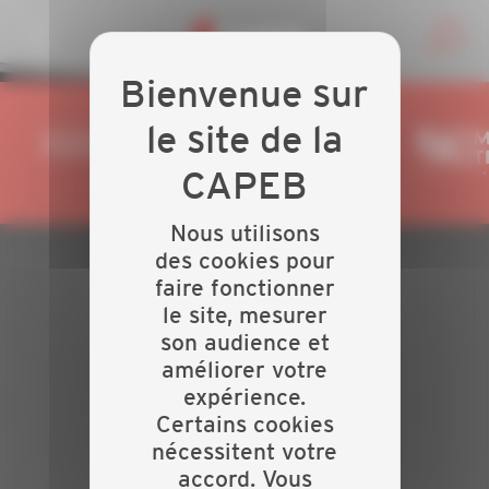
Personnaliser la gestion des cookies
Nous utilisons
des cookies pour
faire fonctionner
PLAN DU SITE
le site, mesurer
Actualités
son audience et
Evénements
améliorer votre
Présentation
expérience.
Nos batailles
Certains cookies
Nos services
nécessitent votre
Contact
accord. Vous