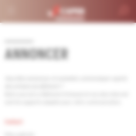
Personnaliser la gestion des cookies
ANNONCER
Vous êtes annonceur et souhaitez communiquer auprès
des artisans du bâtiment ?
Notre journal Le Bâtiment Artisanal et nos sites Internet
sont les supports adaptés pour votre communication.
Contact
Pôle publicité