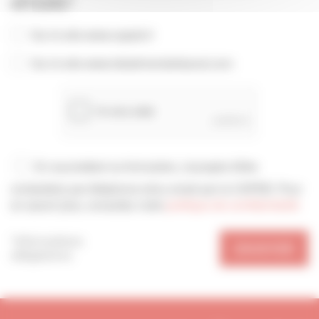
ARTISANS*
Sur le site www.capeb.fr
Sur le site www.lebatimentartisanal.com
En soumettant ce formulaire, j’accepte d'être
contacté(e) par téléphone et/ou email par la CAPEB. Pour
en savoir plus, consultez notre
politique de confidentialité
*Informations
ENVOYER
obligatoires