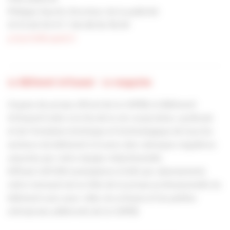
Philippe Hyerlé, Directeur de la publicité
01 53 60 50 57 / 06 08 56 78 09
p.hyerle@capeb.fr
Le Bâtiment Artisanal - Le magazine
Organe de presse officiel de la CAPEB, le Bâtiment
Artisanal traite à la fois de la vie corporative, syndicale
et de l’évolution technique et technologique de tous les
secteurs du bâtiment à travers des rubriques régulières
assurées par notre équipe rédactionnelle.
Diffusé à 81 000 exemplaires (OJD) par abonnement,
notre mensuel est en tête de la presse professionnelle du
bâtiment avec pour cible, les artisans et les petites
entreprises adhérents de la CAPEB