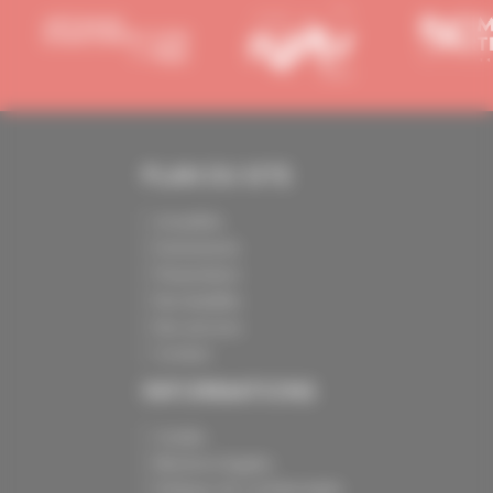
PLAN DU SITE
Actualités
Evénements
Présentation
Nos batailles
Nos services
Contact
INFORMATIONS
Crédits
Mentions légales
Politique de confidentialité