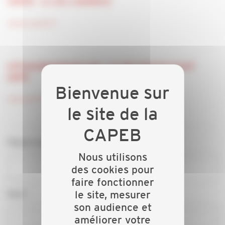
CAPEB - Le site confédéral
www.capeb.fr
artisansdubatiment.com - Le site Internet grand
public
www.artisansdubatiment.com
Raison sociale*
Nous utilisons
des cookies pour
faire fonctionner
Nom*
le site, mesurer
son audience et
améliorer votre