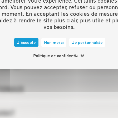
 améliorer votre expérience. Certains cookies
ord. Vous pouvez accepter, refuser ou personn
t moment. En acceptant les cookies de mesure
idez à rendre le site plus clair, plus utile et p
vos besoins.
 NATIONALE ?
J'accepte
Non merci
Je personnalise
Politique de confidentialité
CAPEB ?
TIONAUX
SANAT