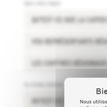
Dans votre région
QU'EST-CE QUE LA CAPEB
VOS REPRÉSENTANTS RÉG
LES CHIFFRES RÉGIONAUX
Au niveau national
QU'EST-CE QU'UNE ORGAN
Nous utilis