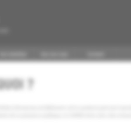
CAPEB
Nos batailles
Nos services
Contact
QUOI ?
tites Entreprises du Bâtiment, est le syndicat patronal représ
nte de la puissance publique, la CAPEB mène alors des mission