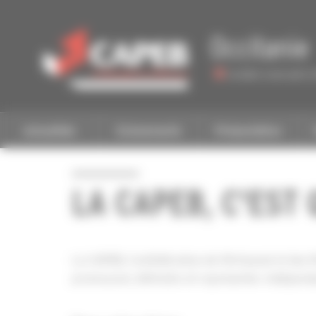
Personnaliser la gestion des cookies
Occitanie
Accéder à une autre 
Actualités
Evénements
Présentation
LA CAPEB, C'EST 
La CAPEB, Confédération de l'Artisanat et des Pe
promouvoir, défendre et représenter. Indépenda