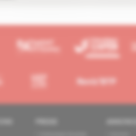
IONS
PRESSE
ANNONC
Communiqués de presse
Annoncer