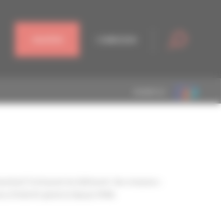
J'ADHÈRE
CONNEXION
MEMBRE DE
entant l'artisanat du bâtiment. Ses missions :
s d’intérêt général depuis 1946.