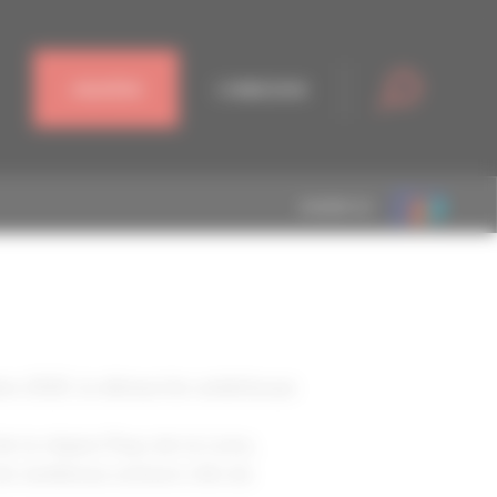
J'ADHÈRE
CONNEXION
MEMBRE DE
bre 2021, la démarche ambitieuse
e la région Pays de la Loire,
de nombreux acteurs clés du