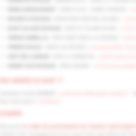
- RAMBAUD Denis - 85660 ST PHILBERT D
RAMBAUD PAYSAGE
- ROBIN Tristan - 85480 THORIGNY -
tr
ROBIN AMENAGEMENT
85240 RIVES D'AUTISE (OULMES) -
roche
ROCHER O PAYSAGE -
- 85270 ST HILAIRE DE RIEZ -
st.hila
SAINT HILAIRE PAYSAGE
- 85170 SAINT DENIS LA CHEVASSE -
embell
TERRAE EMBELLIA
- 85590 LES EPESSES -
josuepeigne@terresdea
TERRES D'EAUX
- 85710 LA GARNACHE -
info@ventdesjardin
VENT DES JARDINS
- 85190 AIZENAY -
verretecopaysage@g
VERRET ECO PAYSAGE
Vous souhaitez en savoir +?
Contactez Cécile HENRIAT :
cecile.henriat@capeb-vendee.fr
- 0
Pour nous suivre :
Facebook
Actualités
Découvrez
la vidéo de présentation du chantier participati
réalisée avec l’engagement et le savoir-faire des élèves de Te