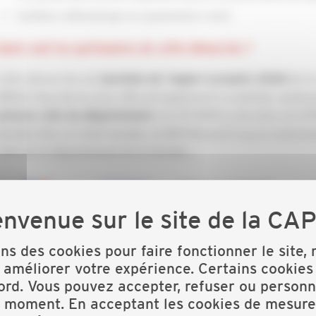
Synthèse méthodologie et argumentaire client.
Quels sont les partenaires de cette démarche ?
Cette démarche est
de la
lauréate de l'appel à projets 2024
DREAL Pays de la Loire. Elle est également co-animée, soute
le CFP MFR La Ferrière, le CF
acteurs clés du département :
Vendée EAU, le CAUE Vendée, la MFR Mareuil /Lay, la comm
Littoral, le département de la Vendée,…
ons des cookies pour faire fonctionner le site,
 améliorer votre expérience. Certains cookies
ord. Vous pouvez accepter, refuser ou personn
t moment. En acceptant les cookies de mesure