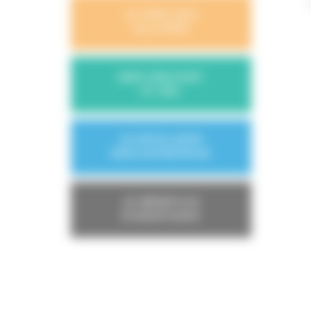
JE GÈRE MES
SALARIÉS
MON CONJOINT
ET MOI
JE DÉVELOPPE
MON ENTREPRISE
JE BÉNÉFICIE
D'AVANTAGES