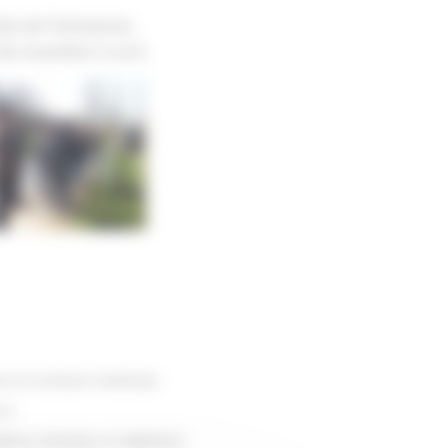
tes de l’entreprise,
de novembre à avril.
es et surfaces minérales
rs)
spèces animales et végétales)