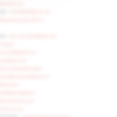
le@hotmail.com
ISE) -
fauch85240@gmail.com
t@guibertpaysage-49.com
AUX -
thierrymaratier@gmail.com
range.fr
services85@gmail.com
payre@gmail.com
kael.renelleau@orange.fr
ontact@lesjardinsdephocas.fr
@hotmail.fr
tial@paysagetplus.fr
descampanules.com
e-poisson.com