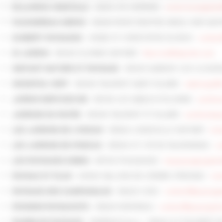
- 85210 STE HERMINE -
eclaircie.vegeta
ECLAIRCIE VEGETALE
- 85240 RIVES D'AUTISE (NIEUL SUR L'AUT
FAUCHEREAU HERVE
- 49280 ST CHRISTOPHE DU BOIS -
contac
GUIBERT PAYSAGES
- 85340 OLONNE SUR MER -
fbarrois@idjardin.com
ID JARDIN
- 85430 AUBIGNY LES CLOUZE
INSTANT NATURE ET PAYSAGE
- 85440 TALMONT SAINT HILAIRE -
adelcogc@o
INVENTEA VERT
- 85340 LES SABLES D'OLONNE -
jardin
JARDIN SERVICES 85
- 85440 TALMONT ST HILAIRE -
jardinsdu
JARDINS DU PAYRE
- 85560 LONGEVILLE SUR MER -
mic
LES JARDINS DE L'OCEAN
- 85540 ST CYR EN TALMONDAIS -
c
LES JARDINS DE PHOCAS
- 85700 POUZAUGES -
lespaysagesgobin
LES PAYSAGES GOBIN
44540 VALLONS DE L'ERDRE (FREIGNE) -
mar
PAYSAG ET PLUS -
- 85220 COEX -
contact@paysage
PAYSAGE DES CAMPANULES
- 85600 MONTAIGU -
contact@paysagist
POISSON PAYSAGISTE