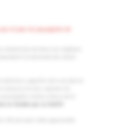
 par et pour les paysagistes de
on, laissant peu de place aux végétaux
 répondant à la demande des clients
xtérieurs, apporter de la vie dans le
 la ressource en eau, repenser les
es paysagistes comme acteurs de la
cée en Vendée par la CNATP.
e. Afin de saisir cette opportunité,