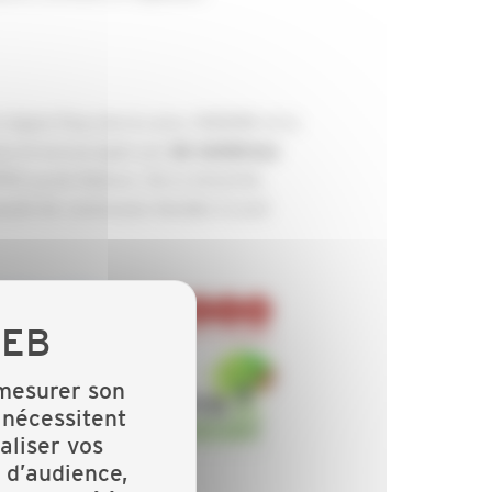
 région Pays de la Loire, l'ADEME et la
nue et encouragée par
de nombreux
PPA Lycée Nature, Terra Aménité,
unauté de communes Vendée Grand
 mesurer son
 nécessitent
aliser vos
 d’audience,