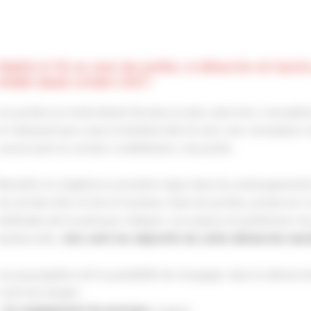
Végétal et Vie au cœur des jardins, la démarche est lancée
Vendée depuis octobre 2021 !
Les jardins se minéralisent de plus en plus, dans leur concepti
et réduisant peu à peu la biodiversité et avec une conception
concernant un certain « esthétisme » du jardin.
Remettre le végétal en première ligne dans les aménagements e
sol, du bien être et de la fraicheur dans les jardins, préserver
méthodes de travail pour intégrer ces enjeux et positionner l
biodiversité…
tels sont les objectifs de cette démarche lan
Les paysagistes ont la possibilité de s’engager dans la démarch
c’est très simple :
•
à signer,