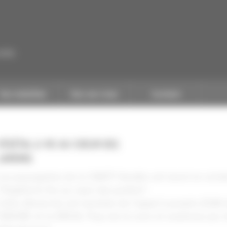
CAPEB
Nos batailles
Nos services
Contact
VÉGÉTAL & VIE AU COEUR DES
JARDINS
Les paysagistes de la CNATP Vendée ont lancé en octo
"Végétal & Vie au cœur des jardins".
Cette démarche est lauréate de l'appel à projets 2024 d
l'ADEME et la DREAL Pays de la Loire et soutenue par 