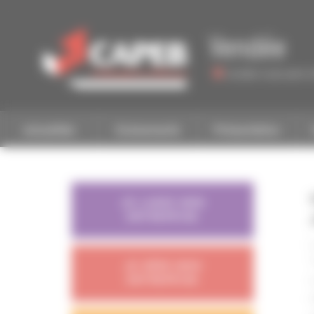
Personnaliser la gestion des cookies
Vendée
Accéder à une autre 
Actualités
Evénements
Présentation
JE LANCE MON
ENTREPRISE
JE GÈRE MON
ENTREPRISE