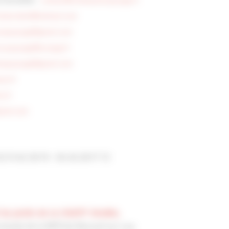
E BOUAINE -
contact@rambaud-paysage.fr
istanrobin@hotmail.com
ropaysage@gmail.com
ire.paysage@orange.fr
iapaysage@gmail.com
ux.fr
s.fr
mail.com
2 51 62 38 74 - 06 42 28 17 72
f du jardin de la CNATP Vendée,
rminale de la MFR de Mareuil-sur-Lay.