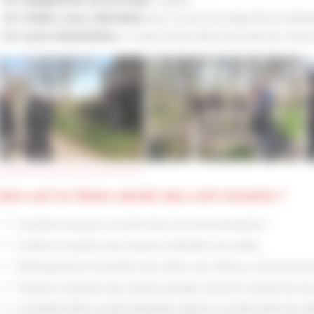
Un engagement de principe
•
pour cerner les objectifs et atten
Un rendez-vous individuel
•
à raison d’une demi-journée par mois 
Un cycle d’animation,
Quels sont les thèmes abordés dans cette formation ?
Comment analyser un jardin dans son environnement ?
Création et gestion des espaces enherbés sans phyto
Aménagement et entretien des allées, des clôtures, infrastructur
Création et gestion des espaces plantés (massifs et pieds de mu
La biodiversité au jardin (équilibre naturel au jardin entre les e