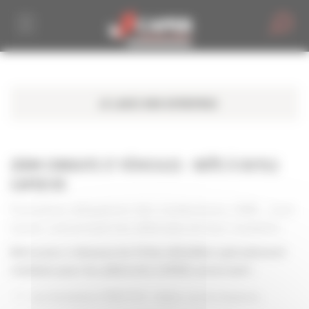
Personnaliser la gestion des cookies
ZOOM CONDUITE ET VÉHICULES - BOÎTE À OUTILS
CAPEB 85
Formation obligatoire des conducteurs, GNR… tout
savoir concernant les véhicules et leur conduite.
Retrouvez ci-dessous les fiches détaillées spécialement
réalisées pour les adhérents CAPEB concernant :
Les formations FIMO-FCO : règles, cas de dispense…