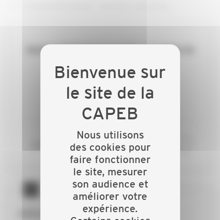
Le Gazole Non Routier : utilisation, obligations…
Devenez adhérent pour accéder au contenu de
cette page.
ADHÉREZ
Nous utilisons
ou si vous êtes déjà adhérent
des cookies pour
CONNECTEZ-VOUS
faire fonctionner
le site, mesurer
son audience et
améliorer votre
expérience.
GRÂCE À LA CAPEB :