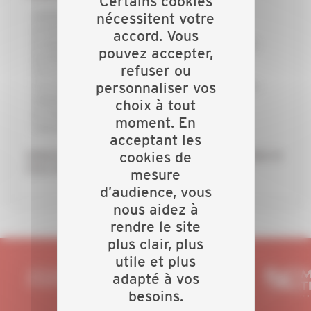
Certains cookies
j’échange avec mes collègues
nécessitent votre
je forme mon équipe pour rester innovant
accord. Vous
je dispose d’un appui technique et d’une aide
pouvez accepter,
juridique personnalisée
refuser ou
j’économise du temps et de l’argent
j’accède à des qualifications professionnelles
personnaliser vos
adaptées à mes besoins
choix à tout
je conseille au mieux mes clients dans la
moment. En
concrétisation de leurs projets
acceptant les
Adhérez à la CAPEB, réseau de proximité, faites le
cookies de
choix de réussir !
mesure
d’audience, vous
nous aidez à
rendre le site
plus clair, plus
utile et plus
adapté à vos
besoins.