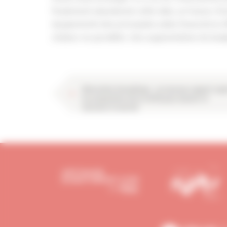
finalement abandonné cette idée, en faveur d'une
équipements des principales aides financières (
chaleur en parallèle. Une augmentation du bud
Rénovation énergétique : un nouveau rapport rejoi
les propositions de la CAPEB pour booster et
sécuriser le marché