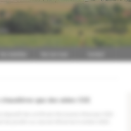
CAPEB
Nos batailles
Nos services
Contact
s chaudières gaz des aides CEE
 dispositif des certificats d'économie d'énergie (CEE)
nt de paraître au Journal officiel du 6 octobre 2023.