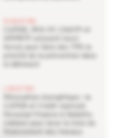
20 JUILLET 2026
CAPEB, IRIS-ST, CNATP et
OPPBTP unissent leurs
forces pour faire des TPE la
priorité de la prévention dans
le bâtiment
6 JUILLET 2026
Rénovation énergétique : la
CAPEB et Crédit Agricole
Personal Finance & Mobility
s’allient pour lever le frein du
financement des travaux