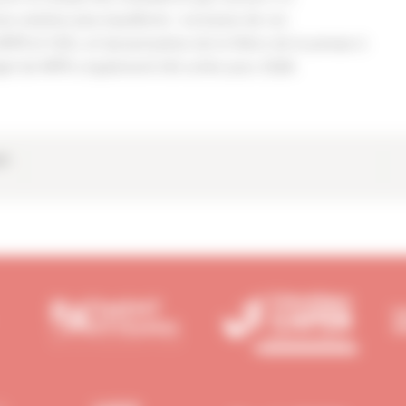
 solution plus équilibrée : exclusion de ces
MPR et CEE), et dynamisation de la filière de la pompe à
get de MPR a également été actée pour 2024.
nt