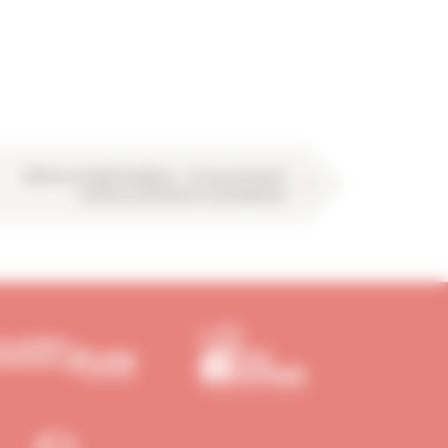
Réforme de MaPrimeRénov’ : le Gouvernement
confond accélération et précipitation