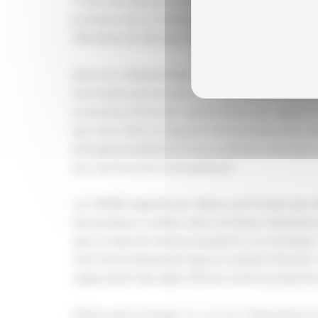
"C'est une décision complètement inepte",
temp
président de la Confédération de l'artisanat et
félicitions du fait que l'État semblait vouloir ma
Selon lui, l'atteinte des objectifs environnemen
très haute performance énergétique (THPE), qui
économies d'énergie significatives par rapport
que cela reste un appareil fonctionnant avec u
ménages modestes et très modestes d'accéder p
leur performance énergétique."
La CAPEB rappelle par ailleurs qu'il existe des di
des pompes à chaleur dans certaines habitation
que ce type de mesures passent à ces ménages 
inscrivons totalement dans la volonté d'évolue
suppression des aides CEE est contre-productive
L'État avait envisagé, il y a un an, l'interdictio