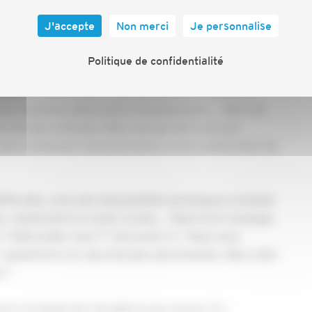
ête auprès de Batiactu Jean-Christophe Repon,
 des petites entreprises du bâtiment (Capeb).
"Nous nous
J'accepte
Non merci
Je personnalise
intenir ces aides, jusqu'à la parution de cet arrêté."
Politique de confidentialité
taux français ne se fera pas sans les chaudières gaz à
 ont un rôle à jouer en permettant de réaliser des
 aux anciennes générations d'équipements_. "Bien sûr
ne énergie carbonée. Mais cela permet aussi aux
lus facilement, financièrement, à une amélioration de
fficultés, voire des impossibilités techniques à installer
s, notamment en zones rurales. _"Quel est le message
? Débrouillez-vous ?",
demande-t-il. "
Nous nous
r rapidement vers des énergies décarbonées. Mais cette
."
n pure et simple des chaudières gaz neuves. Il a