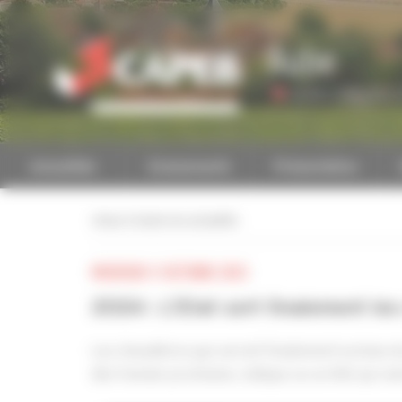
Personnaliser la gestion des cookies
Aube
Accéder à une autre 
Actualités
Evénements
Présentation
retour à toutes les actualités
MERCREDI 11 OCTOBRE 2023
2024 : L'Etat sort finalement le
Les chaudières gaz seront finalement exclues du
dès l'année prochaine, indique un arrêté qui vie