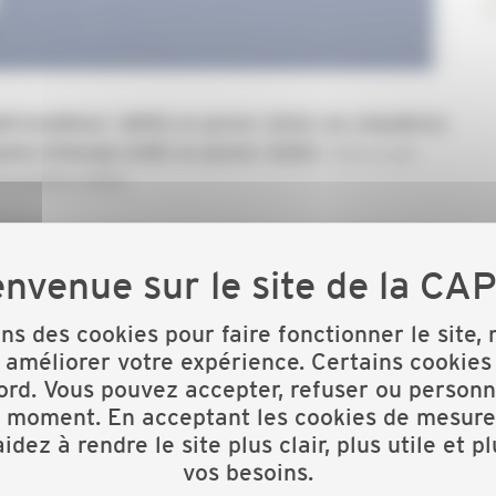
MaPrimeRénov' (MPR) en janvier 2023, les chaudières
C'est ce qui
omie d'énergie (CEE) en janvier 2024.
e 6 octobre 2023.
sion des chaudières gaz du système, avait maintenu les
 du 4 octobre ne laisse guère place au doute : la fiche
e individuelle à haute performance énergétique'
" est
 décision qui est à prendre comme un nouvel
ons des cookies pour faire fonctionner le site,
de ne plus subventionner les énergies fossiles,
 améliorer votre expérience. Certains cookies
ord. Vous pouvez accepter, refuser ou personn
t moment. En acceptant les cookies de mesure
 CAPEB.
idez à rendre le site plus clair, plus utile et p
vos besoins.