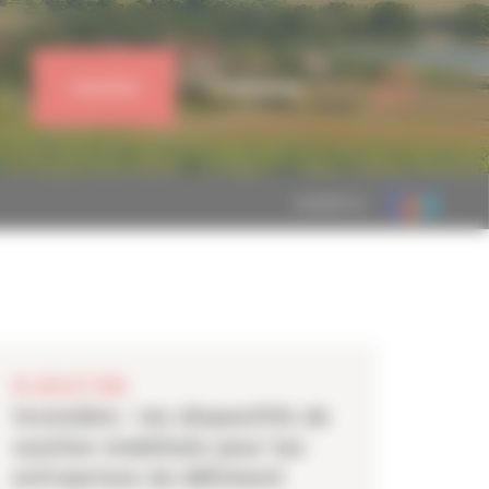
J'ADHÈRE
CONNEXION
MEMBRE DE
28 JUILLET 2026
Incendies : les dispositifs de
soutien mobilisés pour les
entreprises du bâtiment