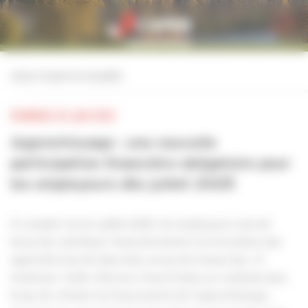
Personnaliser la gestion des cookies
retour à toutes les actualités
VENDREDI 20 JUIN 2025
Apprentissage : une nouvelle
participation financière obligatoire pour
les employeurs dès juillet 2025
À compter du 1er juillet 2025, les employeurs seront
tenus de contribuer financièrement à la formation des
apprentis inscrits dans des cursus de niveau bac +3
minimum. Cette réforme s’inscrit dans un contexte plus
large de refonte du financement de l’apprentissage,