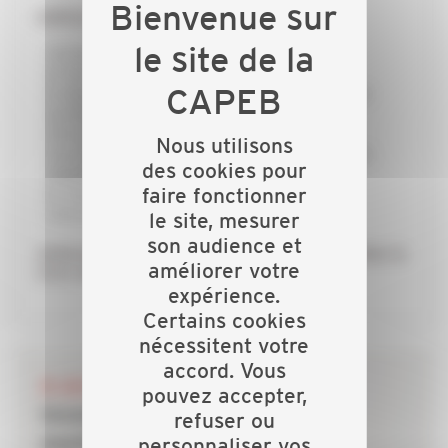
GRÂCE À LA CAPEB :
j’échange avec mes collègues
je forme mon équipe pour rester innovant
je dispose d’un appui technique et d’une aide
juridique personnalisée
j’économise du temps et de l’argent
Nous utilisons
j’accède à des qualifications professionnelles
des cookies pour
adaptées à mes besoins
faire fonctionner
je conseille au mieux mes clients dans la
concrétisation de leurs projets
le site, mesurer
son audience et
Adhérez à la CAPEB, réseau de proximité, faites le
améliorer votre
choix de réussir !
expérience.
Certains cookies
nécessitent votre
accord. Vous
28 JUILLET 2026
pouvez accepter,
Incendies : les dispositifs de
refuser ou
soutien mobilisés pour les
personnaliser vos