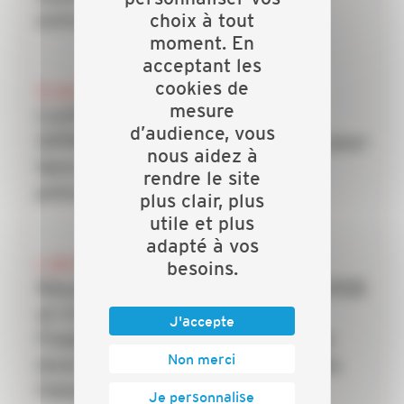
choix à tout
entreprises du bâtiment
moment. En
acceptant les
cookies de
20 JUILLET 2026
mesure
CAPEB, IRIS-ST, CNATP et
d’audience, vous
OPPBTP unissent leurs forces pour
nous aidez à
faire des TPE la priorité de la
rendre le site
prévention dans le bâtiment
plus clair, plus
utile et plus
adapté à vos
6 JUILLET 2026
besoins.
Rénovation énergétique : la CAPEB
et Crédit Agricole Personal
J'accepte
Finance & Mobility s’allient pour
Non merci
lever le frein du financement des
travaux
Je personnalise