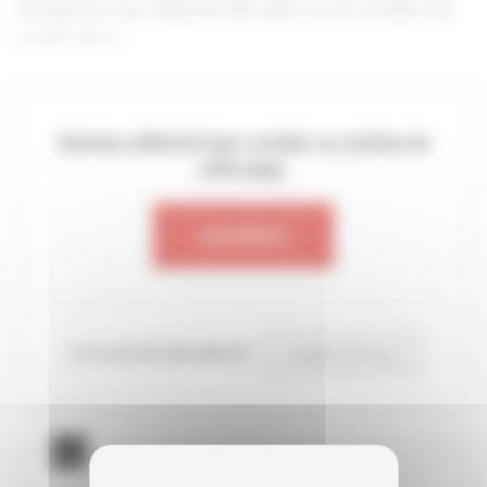
marqué par une réduction des aides et une révision des
exonérations.
Devenez adhérent pour accéder au contenu de
cette page.
ADHÉREZ
ou si vous êtes déjà adhérent
CONNECTEZ-VOUS