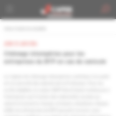
Personnaliser la gestion des cookies
retour à toutes les actualités
JEUDI 25 JUIN 2026
Chômage intempéries pour les
entreprises du BTP en cas de canicule
Le régime de chômage-intempéries contribue à la santé
et à la sécurité des salariés de la Profession. Pour les
arrêts éligibles, la caisse CIBTP Nord-Ouest rembourse à
l’entreprise une fraction des indemnités versées au
salarié et prend en charge certaines cotisations. Depuis
2024, les entreprises du BTP peuvent recourir, sous