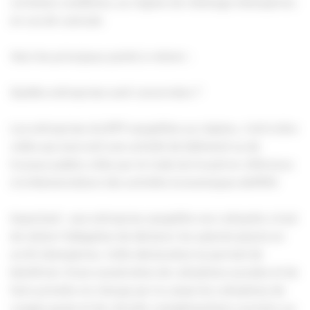
certaines conditions, au régime de chômage intempéries
en cas de canicule.
Voici les principaux points à retenir :
Quelles entreprises sont concernées ?
Les entreprises du BTP assujetties au régime, c’est-à-dire
celles qui exercent une activité de bâtiment ou de
travaux publics citée par le Code du travail en référence
à la Nomenclature des activités économiques de1959.
Important : une entreprise assujettie non cotisante a tout
de même l’obligation de déclarer les salariés placés en
arrêt intempéries. Cette déclaration lui permet de
bénéficier d’une exonération de cotisations sociales et de
faire prendre en charge par la caisse les cotisations de
congés payés et de retraite complémentaire ouvrière au