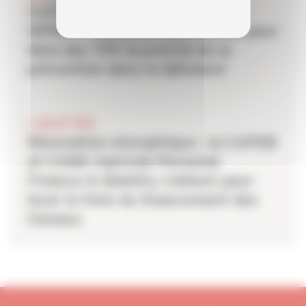
CAPEB, IRIS-ST, CNATP et
OPPBTP unissent leurs forces pour
faire des TPE la priorité de la
prévention dans le bâtiment
6 JUILLET 2026
Rénovation énergétique : la CAPEB
et Crédit Agricole Personal
Finance & Mobility s’allient pour
lever le frein du financement des
travaux