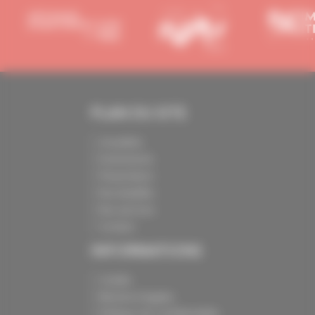
PLAN DU SITE
Actualités
Evénements
Présentation
Nos batailles
Nos services
Contact
INFORMATIONS
Crédits
Mentions légales
Politique de confidentialité