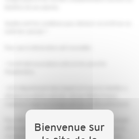
bénéfice de ses salariés.
Quelles sont les conditions pour déclarer un arrêt sur un
motif de canicule ?
Pour que la déclaration soit recevable :
• l’arrêt doit se produire entre le 1er juin et le
15septembre.
• et le département dans lequel se trouve le chantier a
étéplacé en alerte canicule, soit par Météo France
(vigilance rouge ou orange),soit par arrêté préfectoral.
Pour être éligible, chaque salarié concerné doit remplir
différentes conditions, notamment de présence sur le
chantier et de travail effectif . Vous retrouverez ces