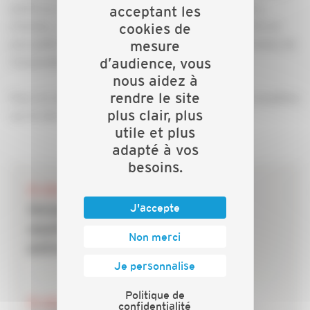
porté au crédit du compte de l’entreprise en cours
acceptant les
d’année, complété par un remboursement définitif en
cookies de
juin-juillet de l’année suivante sur la base des données de
mesure
d’audience, vous
l’ensemble de la période.
nous aidez à
rendre le site
Pour en savoir plus, retrouvez les informations complètes
plus clair, plus
sur le site de la caisse CIBTP Nord-Ouest.
utile et plus
adapté à vos
besoins.
28 JUILLET 2026
J'accepte
Incendies : les dispositifs de
soutien mobilisés pour les
Non merci
entreprises du bâtiment
Je personnalise
Politique de
20 JUILLET 2026
confidentialité