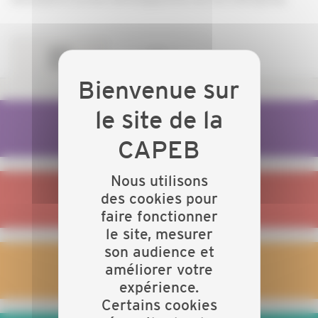
JE LANCE MON ENTREPRISE
Nous utilisons
des cookies pour
JE GÈRE MON ENTREPRISE
faire fonctionner
le site, mesurer
son audience et
améliorer votre
JE GÈRE MES SALARIÉS
expérience.
Certains cookies