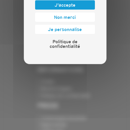
J'accepte
PLAN DU SITE
Non merci
Actualités
Je personnalise
Evénements
Présentation
Politique de
confidentialité
Nos batailles
Nos services
Contact
INFORMATIONS
Crédits
Mentions légales
Politique de confidentialité
PRESSE
Communiqués de presse
Espace presse