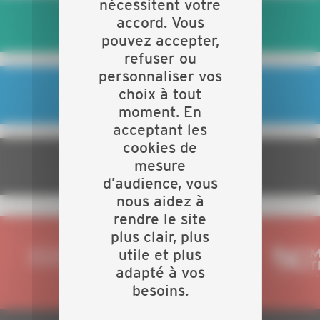
nécessitent votre
accord. Vous
MON CONJOINT ET MOI
pouvez accepter,
refuser ou
personnaliser vos
choix à tout
JE DÉVELOPPE MON ENTREPRISE
moment. En
acceptant les
cookies de
mesure
JE BÉNÉFICIE D'AVANTAGES
d’audience, vous
nous aidez à
rendre le site
plus clair, plus
utile et plus
adapté à vos
besoins.