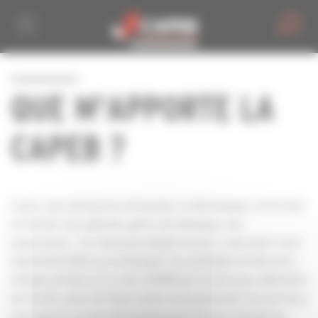
Personnaliser la gestion des cookies
QUE M'APPORTE LA
CAPEB ?
Créer une entreprise artisanale, la développer, se former
et former ses salariés, gérer les banques, ses
assurances… Ce n’est pas simple et pour y parvenir il est
important d’être accompagné. Au quotidien et derrière
chaque artisan, il y a une CAPEB qui se bat pour défendre
ses droits, pour les faire valoir et lui proposer les services
nécessaires au bon développement de son entreprise.