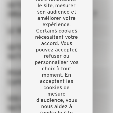
QU'EST-CE QU'UNE
le site, mesurer
son audience et
ORGANISATION PATRONALE ?
améliorer votre
expérience.
LE RÉSEAU DE LA CAPEB
Certains cookies
nécessitent votre
accord. Vous
QU'EST-CE QUE LA CAPEB
pouvez accepter,
NATIONALE ?
refuser ou
personnaliser vos
choix à tout
POURQUOI ADHÉRER À LA
moment. En
CAPEB ?
acceptant les
cookies de
mesure
VOS REPRÉSENTANTS
d’audience, vous
nous aidez à
NATIONAUX
rendre le site