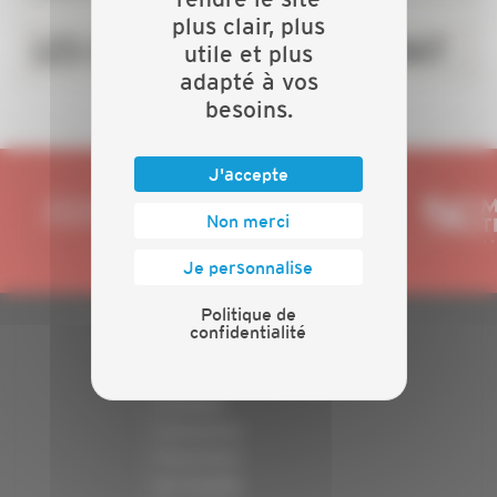
plus clair, plus
LES CHIFFRES DE L'ARTISANAT
utile et plus
adapté à vos
besoins.
J'accepte
Non merci
Je personnalise
Politique de
confidentialité
PLAN DU SITE
Actualités
Evénements
Présentation
Nos batailles