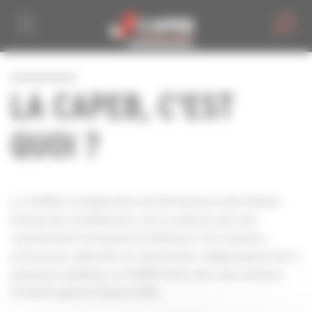
Personnaliser la gestion des cookies
LA CAPEB, C'EST
QUOI ?
La CAPEB, Confédération de l'Artisanat et des Petites
Entreprises du Bâtiment, est le syndicat patronal
représentant l'artisanat du bâtiment. Ses missions :
promouvoir, défendre et représenter. Indépendante de la
puissance publique, la CAPEB mène alors des missions
d’intérêt général depuis 1946.