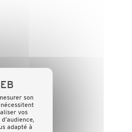
 mesurer son
 nécessitent
aliser vos
 d’audience,
lus adapté à