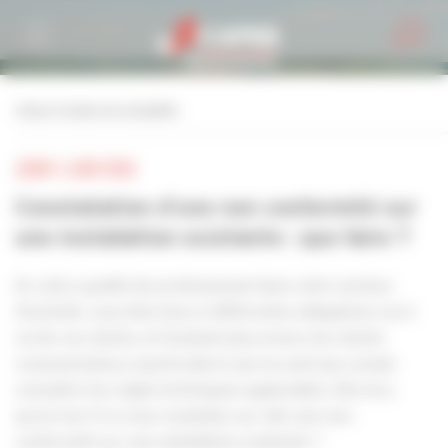
Personnaliser la gestion des cookies
retour à toutes les actualités
JEUDI 4 JUIN 2026
Constatation d’une non conformité sur
une installation existante : que faire ?
En votre qualité de professionnel dans votre secteur
d'activité, vous êtes tenu à différentes obligations vis-à-
vis de vos clients, et d'autant plus envers les clients
consommateurs (particuliers) qui ne sont pas censés
connaître les règles techniques applicables. Dès lors,
qu'arrive-t-il si vous constatez sur site une non-
conformité sur une installation existante ?