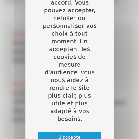
adapter la réponse à la problématique rencontrée.
accord. Vous
pouvez accepter,
refuser ou
personnaliser vos
choix à tout
28 JUILLET 2026
moment. En
Incendies : les dispositifs de
acceptant les
soutien mobilisés pour les
cookies de
entreprises du bâtiment
mesure
d’audience, vous
nous aidez à
20 JUILLET 2026
rendre le site
CAPEB, IRIS-ST, CNATP et
plus clair, plus
OPPBTP unissent leurs forces pour
utile et plus
adapté à vos
faire des TPE la priorité de la
besoins.
prévention dans le bâtiment
J'accepte