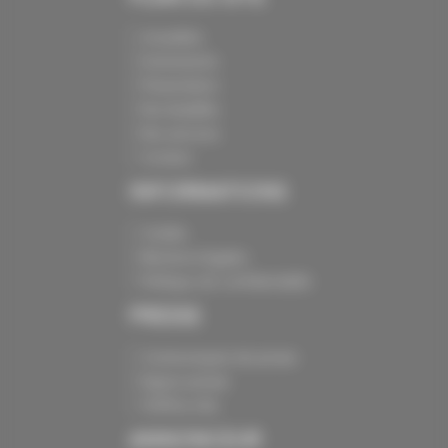
Actualités
Evénements
Présentation
Nos batailles
Nos services
Contact
INFORMATIONS
Crédits
Mentions légales
Politique de confidentialité
PRESSE
Communiqués de presse
Espace presse
Chiffres clés
ANNONCEUR