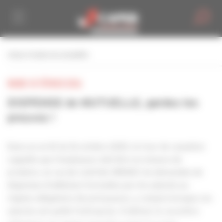
Personnaliser la gestion des cookies
retour à toutes les actualités
MARDI 10 FÉVRIER 2026
DISPENSE de MUTUELLE, gardez les
preuves !
Dans un arrêt du 16 octobre 2025, la Cour de cassation
rappelle que l’employeur doit être en mesure de
produire, en cas de contrôle URSSAF, les demandes de
dispenses d’adhésion formulées par les salariés au
régime obligatoire de prévoyance, y compris lorsque ces
salariés ont quitté l’entreprise. À défaut, le caractère