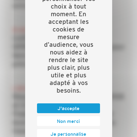
entreprises du bâtiment
choix à tout
moment. En
acceptant les
cookies de
20 JUILLET 2026
mesure
CAPEB, IRIS-ST, CNATP et
d’audience, vous
OPPBTP unissent leurs forces pour
nous aidez à
faire des TPE la priorité de la
rendre le site
prévention dans le bâtiment
plus clair, plus
utile et plus
adapté à vos
6 JUILLET 2026
besoins.
Rénovation énergétique : la CAPEB
et Crédit Agricole Personal
J'accepte
Finance & Mobility s’allient pour
Non merci
lever le frein du financement des
travaux
Je personnalise