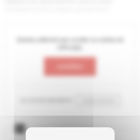
obligatoire du régime peut être remis en cause,
entraînant la perte du régime social de faveur.
Devenez adhérent pour accéder au contenu de
cette page.
ADHÉREZ
ou si vous êtes déjà adhérent
CONNECTEZ-VOUS