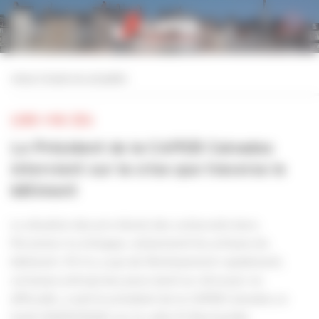
Personnaliser la gestion des cookies
retour à toutes les actualités
LUNDI 4 MAI 2026
Le Président de la CAPEB Calvados
intervient sur la crise que traverse le
bâtiment
La situation des prix élevés des carburants dure.
Personne n'y échappe, notamment les artisans du
bâtiment. S'il n'y a pas de fléchissement rapidement,
certaines entreprises pourraient se retrouver en
difficulté, craint le président de la CAPEB Calvados ce
lundi (04/05/2026) sur la radio ICI Normandie.