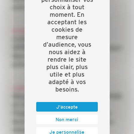
choix à tout
entreprises du bâtiment
moment. En
acceptant les
cookies de
20 JUILLET 2026
mesure
CAPEB, IRIS-ST, CNATP et
d’audience, vous
OPPBTP unissent leurs forces pour
nous aidez à
faire des TPE la priorité de la
rendre le site
prévention dans le bâtiment
plus clair, plus
utile et plus
adapté à vos
6 JUILLET 2026
besoins.
Rénovation énergétique : la CAPEB
et Crédit Agricole Personal
J'accepte
Finance & Mobility s’allient pour
Non merci
lever le frein du financement des
travaux
Je personnalise