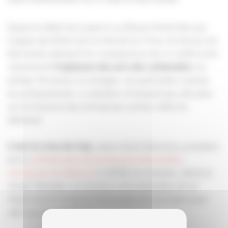
Depuis le début de la guerre au Moyen-Orient liée aux
frappes des États-Unis et d'Israël sur l'Iran, fin février, les
Normands subissent les conséquences de ce conflit armé,
notamment
à la
l'explosion des prix des carburants
pompe. Personne n'y échappe : les particuliers comme
les professionnels. La situation n'évoluant pas, elle pèse
sur les finances des entreprises comme celles du
bâtiment.
, estime Denis Maertens, président
C'est la crise de trop
de la
confédération de l'artisanat et des petites
entreprises du bâtiment
(CAPEB) du Calvados.
Après le
Covid, l'Ukraine, ces tensions internationales ont un
impact direct lorsqu'on fait le plein de nos engins pour
aller sur les chantiers."