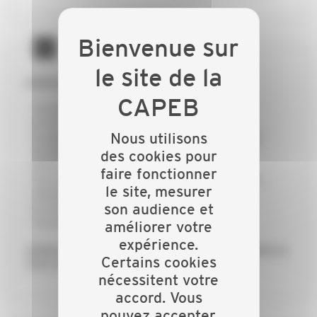
GRÂCE À LA CAPEB :
j’échange avec mes collègues
je forme mon équipe pour rester innovant
Nous utilisons
je dispose d’un appui technique et d’une aide
juridique personnalisée
des cookies pour
j’économise du temps et de l’argent
faire fonctionner
j’accède à des qualifications professionnelles
le site, mesurer
adaptées à mes besoins
son audience et
je conseille au mieux mes clients dans la
concrétisation de leurs projets
améliorer votre
expérience.
Adhérez à la CAPEB, réseau de proximité, faites le
Certains cookies
choix de réussir !
nécessitent votre
accord. Vous
pouvez accepter,