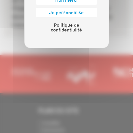
et Crédit Agricole Personal
Finance & Mobility s’allient pour
Je personnalise
lever le frein du financement des
travaux
Politique de
confidentialité
PLAN DU SITE
Actualités
Evénements