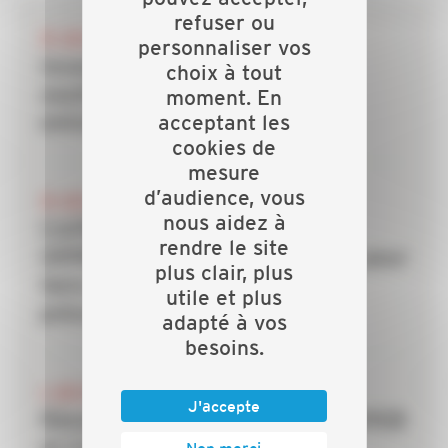
refuser ou
28 JUILLET 2026
personnaliser vos
Incendies : les dispositifs de
choix à tout
soutien mobilisés pour les
moment. En
acceptant les
entreprises du bâtiment
cookies de
mesure
d’audience, vous
20 JUILLET 2026
nous aidez à
CAPEB, IRIS-ST, CNATP et
rendre le site
OPPBTP unissent leurs forces pour
plus clair, plus
faire des TPE la priorité de la
utile et plus
prévention dans le bâtiment
adapté à vos
besoins.
6 JUILLET 2026
J'accepte
Rénovation énergétique : la CAPEB
Non merci