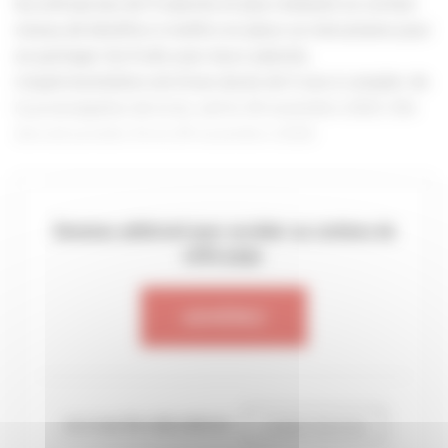
les entreprises de 11 salariés et plus réalisant un certain
niveau de bénéfice à mettre en place un mécanisme pour
en partager les fruits avec leurs salariés.
L’expérimentation est d’une durée de 5 ans à compter de
la promulgation de la loi, soit le 30 novembre 2023. Elle
devrait prendre fin le 29 novembre 2028.
Devenez adhérent pour accéder au contenu de
cette page.
ADHÉREZ
ou si vous êtes déjà adhérent
CONNECTEZ-VOUS