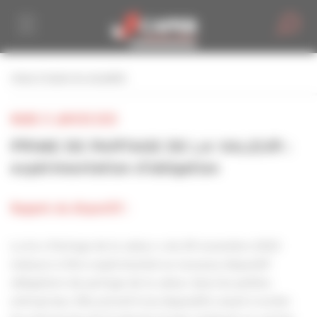
Personnaliser la gestion des cookies
retour à toutes les actualités
MARDI 21 JANVIER 2025
PRIME DE PARTAGE DE LA VALEUR :
expérimentation d’obligation
Rappels du dispositif :
La loi « Partage de la valeur » du 29 novembre 2023
instaure à titre expérimental un nouveau dispositif
obligatoire de partage de la valeur dans les petites
entreprises. Elle prévoit trois dispositifs visant à inciter