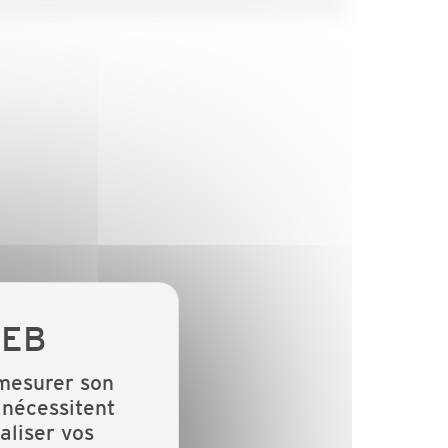
 mesurer son
 nécessitent
aliser vos