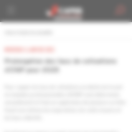
Personnaliser la gestion des cookies
retour à toutes les actualités
MERCREDI 8 JANVIER 2025
Prolongation des taux de cotisations
AT/MP pour 2025
Pour rappel, les taux de cotisations accidents du travail
et maladies professionnelles (AT/MP) sont déterminés
annuellement et fixés en application de plusieurs arrêtés
fixant eux-mêmes les majorations, les coûts moyens et
les taux collectifs.