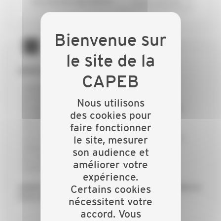
ou si vous êtes déjà adhérent
CONNECTEZ-VOUS
GRÂCE À LA CAPEB :
j’échange avec mes collègues
je forme mon équipe pour rester innovant
Nous utilisons
je dispose d’un appui technique et d’une aide
des cookies pour
juridique personnalisée
faire fonctionner
j’économise du temps et de l’argent
j’accède à des qualifications professionnelles
le site, mesurer
adaptées à mes besoins
son audience et
je conseille au mieux mes clients dans la
améliorer votre
concrétisation de leurs projets
expérience.
Adhérez à la CAPEB, réseau de proximité, faites le
Certains cookies
choix de réussir !
nécessitent votre
accord. Vous