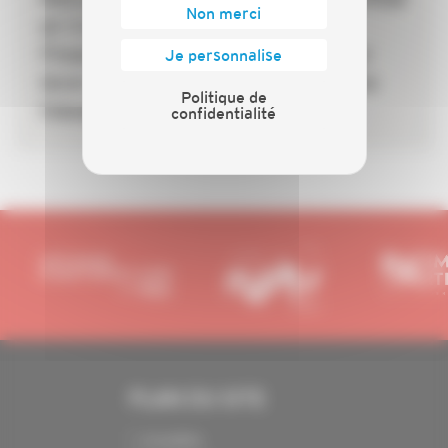
Non merci
et Crédit Agricole Personal
Finance & Mobility s’allient pour
Je personnalise
lever le frein du financement des
Politique de
travaux
confidentialité
PLAN DU SITE
Actualités