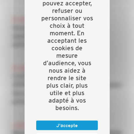
pouvez accepter,
refuser ou
personnaliser vos
28 JUILLET 2026
choix à tout
Incendies : les dispositifs de
moment. En
soutien mobilisés pour les
acceptant les
entreprises du bâtiment
cookies de
mesure
d’audience, vous
20 JUILLET 2026
nous aidez à
CAPEB, IRIS-ST, CNATP et
rendre le site
OPPBTP unissent leurs forces pour
plus clair, plus
utile et plus
faire des TPE la priorité de la
adapté à vos
prévention dans le bâtiment
besoins.
6 JUILLET 2026
J'accepte
Rénovation énergétique : la CAPEB