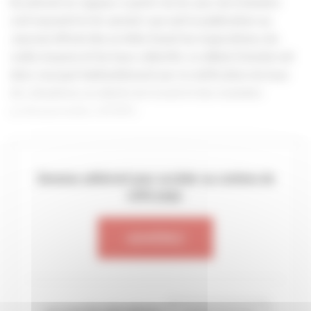
Ils entrent en vigueur à partir du 1er jour du trimestre
civil (souvent le 1er janvier) qui suit la publication au
Journal officiel des arrêtés fixant les majorations, les
coûts moyens et les taux collectifs. Le début d’année est
donc marqué habituellement par la notification du taux
de cotisations accidents du travail et des maladies
professionnelles (AT/MP).
Devenez adhérent pour accéder au contenu de
cette page.
ADHÉREZ