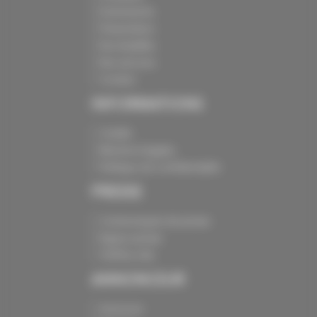
Evénements
Présentation
Nos batailles
Nos services
Contact
INFORMATIONS
Crédits
Mentions légales
Politique de confidentialité
PRESSE
Communiqués de presse
Espace presse
Chiffres clés
ANNONCEUR
Annoncer