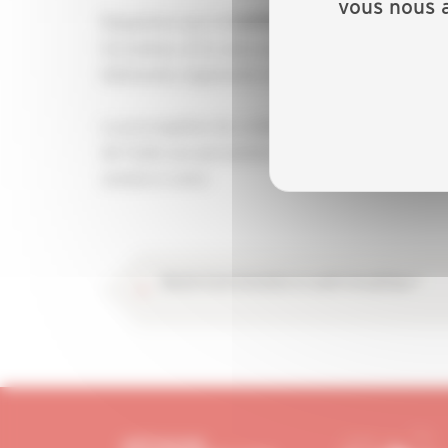
vous nous a
Rappelons que la
a créé les labels
CAPEB
Hand
formation, et la valorisation des entreprises spéc
bâtiments, logements et ERP.
La prorogation du crédit d’impôt pour les dépen
de l’aide aux personnes est donc un enjeu fort
années à venir.
Besoin d’une formation en audit énergétique ?