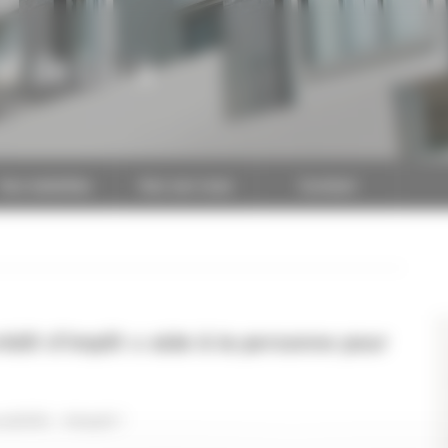
al de Loire
CAPEB
Nos batailles
Nos services
Contact
édit d’impôt « aide à la personne pour
bilité : Adopté !