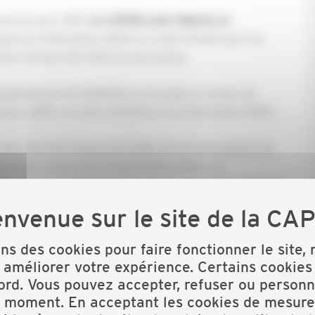
inances pour 2021,
la CAPEB avait déposé
un
jusqu’au 31 décembre 2023, le crédit d’impôt pour les
le en faveur de l’aide aux personnes.
équipements de l’habitation principale en faveur de
es pour 2005, arrivait à échéance au 31 décembre 2020.
 par la loi de Finances de 2018, permet de soutenir les
uipements conçus pour les personnes âgées ou
ale du parc de logements aux besoins spécifiques de ces
, des enjeux propres au vieillissement de la population et
ons des cookies pour faire fonctionner le site,
de se maintenir aussi longtemps que possible à son
 améliorer votre expérience. Certains cookies
 d’application de ce crédit d’impôt sur le revenu, pour
ord. Vous pouvez accepter, refuser ou personn
re 2023.
t moment. En acceptant les cookies de mesure