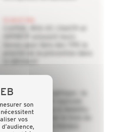
20 JUILLET 2026
CAPEB, IRIS-ST, CNATP et
OPPBTP unissent leurs
forces pour faire des TPE la
priorité de la prévention dans
le bâtiment
6 JUILLET 2026
Rénovation énergétique : la
CAPEB et Crédit Agricole
 mesurer son
Personal Finance & Mobility
 nécessitent
s’allient pour lever le frein du
aliser vos
financement des travaux
 d’audience,