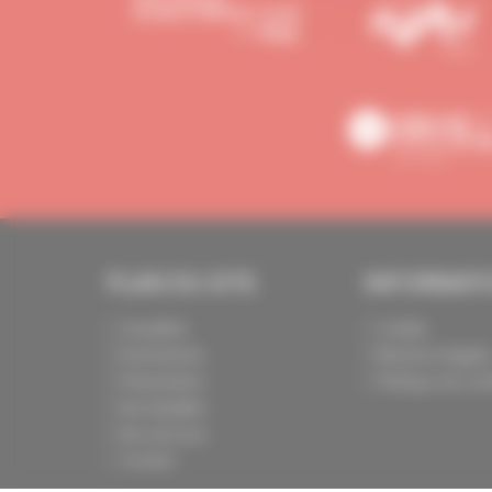
PLAN DU SITE
INFORMAT
Actualités
Crédits
Evénements
Mentions légale
Présentation
Politique de conf
Nos batailles
Nos services
Contact