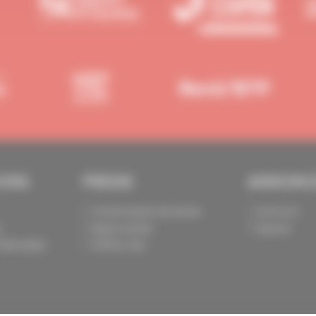
IONS
PRESSE
ANNONC
Communiqués de presse
Annoncer
s
Espace presse
Exposer
identialité
Chiffres clés