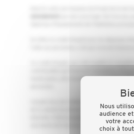
Dans le cadre de l’examen du Projet de loi de f
qui vise à proroger de trois ans, 
amendement
dépenses d’équipements de l’habitation principa
En effet, le crédit d’impôt pour les dépenses d’
l’aide aux personnes, créé par la loi de financ
Ce crédit d’impôt, qui a été modifié et complété
contribuables qui financent l’installation d’éq
handicapées, afin d’améliorer l’adaptation glob
personnes.
Compte tenu de l’utilité sociale de ce dispositif
Nous utilis
de la volonté de donner à chacun la possibilité 
audience et
domicile, il était proposé de proroger la période
votre acc
une durée de trois ans, soit jusqu’au 31 décemb
choix à tou