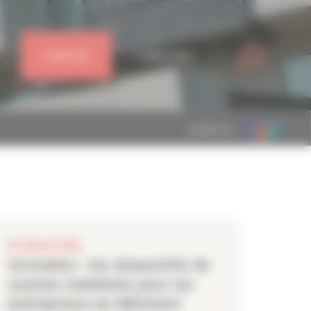
J'ADHÈRE
CONNEXION
MEMBRE DE
28 JUILLET 2026
Incendies : les dispositifs de
soutien mobilisés pour les
entreprises du bâtiment