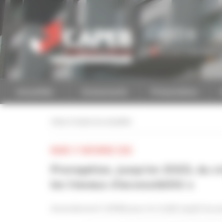
Personnaliser la gestion des cookies
Centre - V
Accéder à une autre 
Actualités
Evénements
Présentation
retour à toutes les actualités
MARDI 17 NOVEMBRE 2020
Prorogation, jusqu’en 2023, du cr
les travaux d’accessibilité »
Amendement CAPEB pour le Crédit impôt Accessi