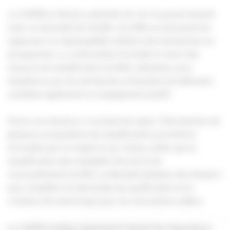
La CAPEB se déclare satisfaite de voir le gouvernement
acter la nécessité de faciliter les GME en prévoyant de
supprimer la responsabilité solidaire des entreprises en
groupement. La confirmation formelle et claire des
mesures de simplification du RGE, attendues avec
impatience par les entreprises artisanales du bâtiment,
constitue également un engagement positif.
Parmi ces mesures, il convient de saluer l'introduction de
plusieurs propositions de simplification prioritaires
formulées par la Capeb et son réseau, telles que la
simplification des modalités d'accès et de
renouvellement du RGE, la dématérialisation des dossiers
pour simplifier les demandes de qualification et la
création d'un devis-type pour les rénovations aidées.
La CAPEB souligne également l’intérêt des dispositions