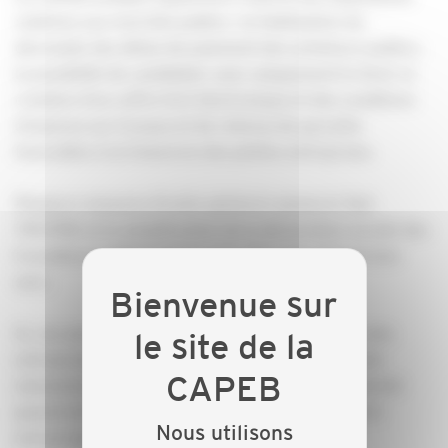
relatives aux marchés publics : la fiabilisation du
décompte des délais de paiement des acheteurs publics,
la possibilité de candidater avec uniquement le Siret, la
création d’un coffre-fort électronique et des conditions
d’avances sur travaux et de retenus de garantie
favorables à la trésorerie des petites entreprises.
Plusieurs mesures d’ordre général comme le Test
TPE/PME et la simplification de la déclaration sociale des
travailleurs indépendants vont, elle aussi, dans le bon
sens.
Si, ces annonces sont en phase avec les attentes des
entreprises portées par la CAPEB, du chemin reste
néanmoins à parcourir pour les compléter. La volonté
gouvernementale d’un suivi annuel est à cet égard
Nous utilisons
encourageante.