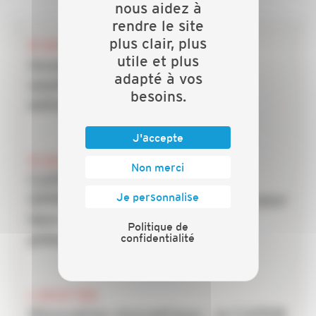
nous aidez à
rendre le site
plus clair, plus
28 JUILLET 2026
utile et plus
Incendies : les dispositifs de
adapté à vos
soutien mobilisés pour les
besoins.
entreprises du bâtiment
J'accepte
20 JUILLET 2026
Non merci
CAPEB, IRIS-ST, CNATP et
Je personnalise
OPPBTP unissent leurs forces pour
faire des TPE la priorité de la
Politique de
confidentialité
prévention dans le bâtiment
6 JUILLET 2026
Rénovation énergétique : la CAPEB