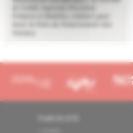
et Crédit Agricole Personal
Finance & Mobility s’allient pour
lever le frein du financement des
travaux
PLAN DU SITE
Actualités