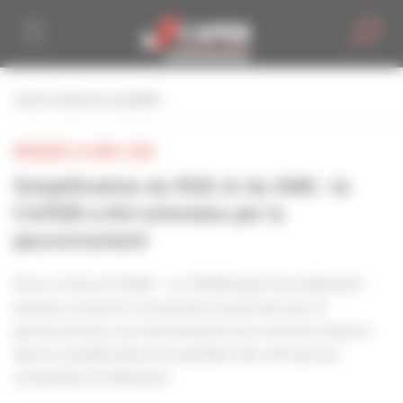
Personnaliser la gestion des cookies
retour à toutes les actualités
MERCREDI 24 AVRIL 2024
Simplification du RGE et du GME : la
CAPEB a été entendue par le
gouvernement
Paris, le 24 avril 2024 – La CAPEB juge favorablement
plusieurs mesures récemment annoncées par le
gouvernement, qui représentent une avancée majeure
dans la simplification du quotidien des entreprises
artisanales du bâtiment.