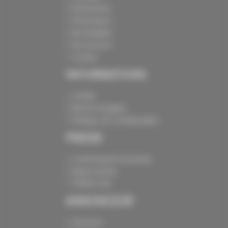
Événements
Présentation
Nos batailles
Nos services
Contact
INFORMATIONS
Crédits
Mentions légales
Politique de confidentialité
PRESSE
Communiqués de presse
Espace presse
Chiffres clés
ANNONCEUR
Annoncer