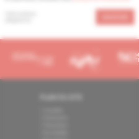
*Informations
ENVOYER
obligatoires
PLAN DU SITE
Actualités
Evénements
Présentation
Nos batailles