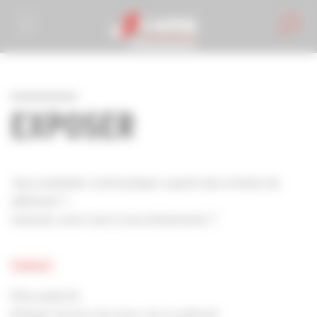
Personnaliser la gestion des cookies
EXPOSER
Vous souhaitez communiquer auprès des artisans du
bâtiment ?
Associez votre nom à nos événements ?
Contact
Pôle publicité
Philippe Hyerlé, Directeur de la publicité