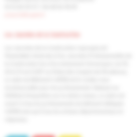
01 53 60 50 57 / 06 08 56 78 09
p.hyerle@capeb.fr
Les Journées de la Construction
Les Journées de la Construction regrouperont
l’Assemblée Générale et les Journées Professionnelles de
la Construction lors d’un événement d’envergure, les 19,
20 et 21 avril 2017 au Palais des Congrès de Strasbourg.
Le salon du Bâtiment CAPEB est le rendez-vous
incontournable pour les professionnels. Déployé sur
5000m2 d'exposition sur le même niveau, ce salon est
ouvert à tous les professionnels du bâtiment délégués
CAPEB ainsi qu'à tous les artisans départementaux et
régionaux.