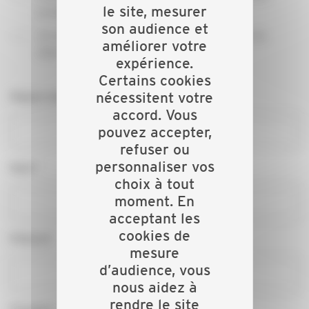
le site, mesurer
produits et de présenter vos innovations
son audience et
Un salon professionnel ouvert aux artisans du
améliorer votre
département et de la région
expérience.
Certains cookies
Raison sociale*
nécessitent votre
accord. Vous
pouvez accepter,
refuser ou
personnaliser vos
Nom*
choix à tout
moment. En
acceptant les
cookies de
Prénom*
mesure
d’audience, vous
nous aidez à
rendre le site