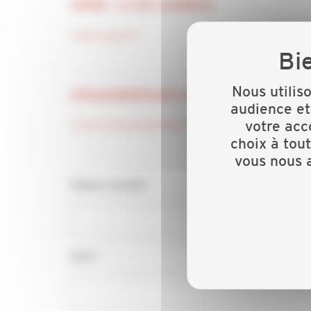
CAPEB - Le site confédéral
www.capeb.fr
Nous utilis
artisansdubatiment.com - Le site Internet gr
audience et
www.artisansdubatiment.com
votre acc
choix à tou
vous nous a
Raison sociale*
Nom*