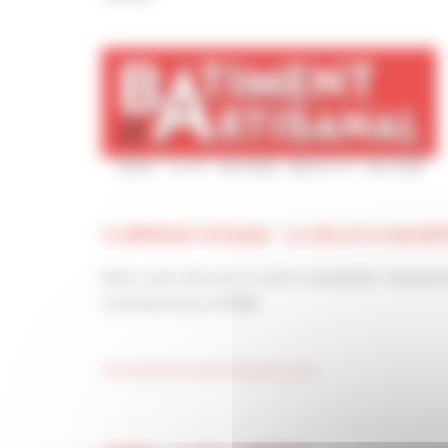
Le Bâtiment Artisanal - Le site et la newslet
Notre site internet et notre newsletter hebdom
l’activité de la CAPEB.
www.lebatimentartisanal.com