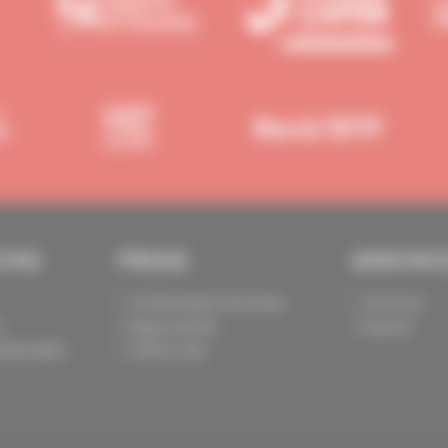
IONS
PRESSE
ANNONC
Communiqués de presse
Annoncer
s
Espace presse
Exposer
identialité
Chiffres clés