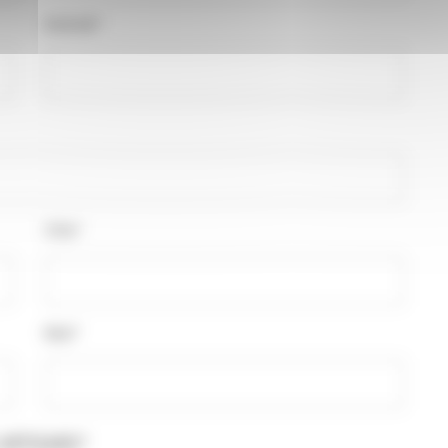
Activité*
Ville*
Mail*
ARTISANS*