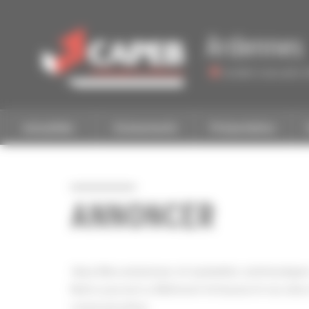
Personnaliser la gestion des cookies
Ardennes
Accéder à une autre 
Actualités
Evénements
Présentation
ANNONCER
Vous êtes annonceur et souhaitez communiquer 
Notre journal Le Bâtiment Artisanal et nos sites
communication.