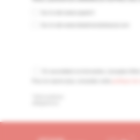
Sur le site www.capeb.fr
Sur le site www.lebatimentartisanal.com
En soumettant ce formulaire, j’accepte d'être contacté(e) par téléphone et/ou email par la CAPEB.
Pour en savoir plus, consultez notre
politique de 
*Informations
obligatoires