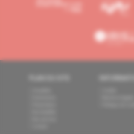
PLAN DU SITE
INFORMAT
Actualités
Crédits
Evénements
Mentions légale
Présentation
Politique de conf
Nos batailles
Nos services
Contact