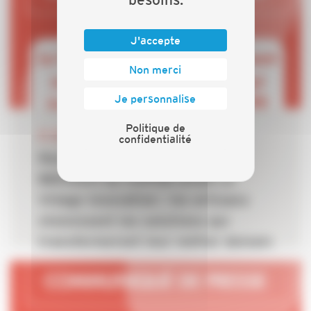
J'accepte
Non merci
Je personnalise
Politique de
22 JUIN 2026
confidentialité
Rencontres des Métiers du
Bâtiment by CAPEB 2026 Le
Village Innovation : les artisans
choisissent les solutions qui
transformeront leur métier demain