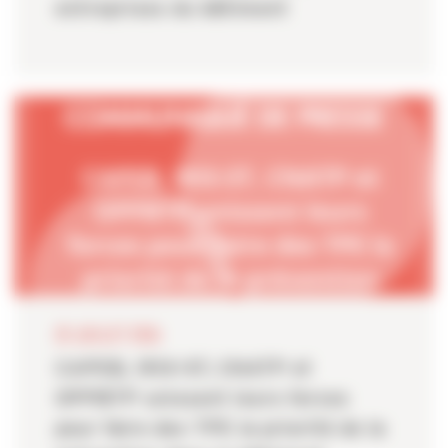
entreprises du bâtiment
20 JUILLET 2026
CAPEB, IRIS-ST, CNATP et
OPPBTP unissent leurs forces
pour faire des TPE la priorité de la