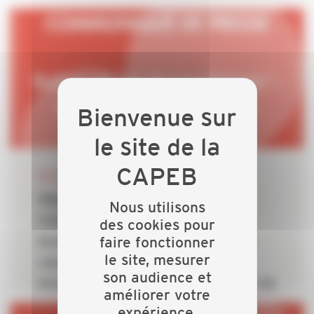
30 JUIN 2026
Rabot de MaPrimeRénov' : la
Nous utilisons
CAPEB dénonce un choix
des cookies pour
faire fonctionner
budgétaire incompréhensible au
le site, mesurer
cœur d’une crise caniculaire
son audience et
historique qui rappelle l’urgence de
améliorer votre
la rénovation énergétique des
expérience.