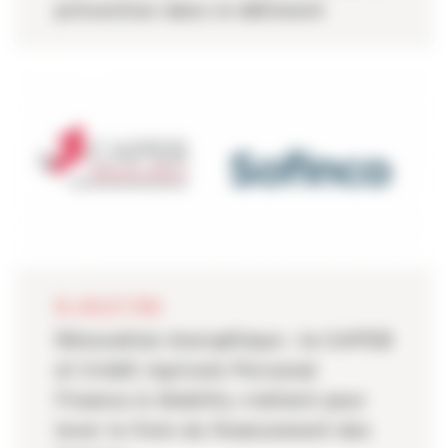
prévention dans le bâtiment
06 JUILLET 2026
Rénovation énergétique : la CAPEB
et Crédit Agricole Personal
Finance & Mobility s’allient pour
lever le frein du financement des