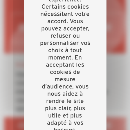
bâtiments
Certains cookies
nécessitent votre
accord. Vous
pouvez accepter,
refuser ou
personnaliser vos
choix à tout
moment. En
24 JUIN 2026
acceptant les
cookies de
Canicule en cours : les aléas
mesure
climatiques révèlent l’urgence
d’audience, vous
d’adapter le bâti et confirment le
nous aidez à
rendre le site
rôle central des artisans du
plus clair, plus
bâtiment
utile et plus
adapté à vos
besoins.