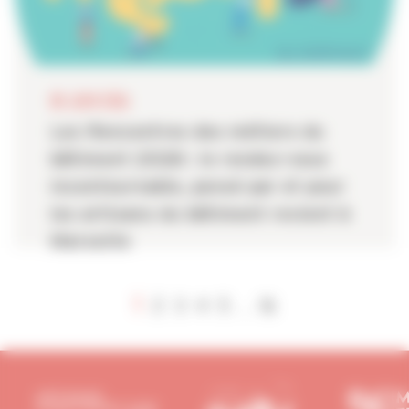
08 JUIN 2026
Les Rencontres des métiers du
bâtiment 2026 : le rendez-vous
incontournable, pensé par et pour
les artisans du bâtiment revient à
Marseille
1
2
3
4
5
16
...