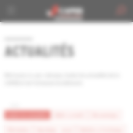
Personnaliser la gestion des cookies
ACTUALITÉS
Retrouvez ici, par rubrique, toutes les actualités de la
CAPEB et de l'artisanat du bâtiment.
toutes les actualités
#bâtir la mixité
#économique
#formation
#juridique - social
#métiers et technique