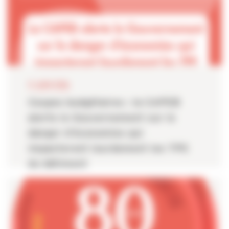
11 JUIN 2026
Coupes budgétaires : la CAPEB
alerte le Gouvernement sur le
danger d’économies qui
impacteront lourdement les TPE
du bâtiment