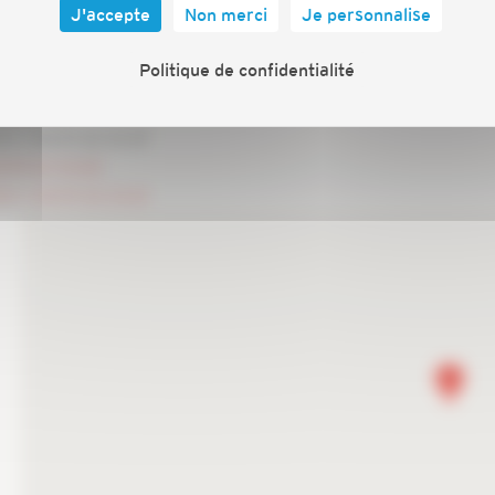
J'accepte
Non merci
Je personnalise
Politique de confidentialité
3.fr / 04 91 32 33 62
32 33 46
fr / 04 91 32 33 47
4 91 32 33 60
fr / 04 91 32 33 61