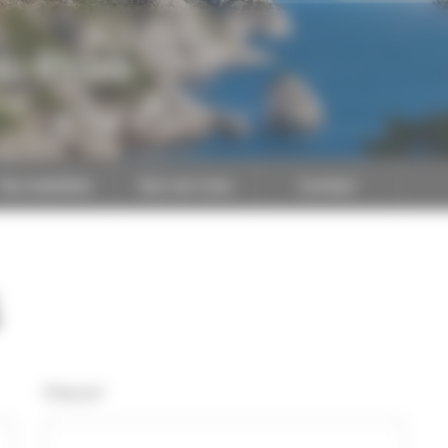
du-Rhône
CAPEB
Nos batailles
Nos services
Contact
Prénom*