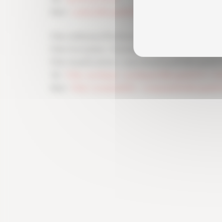
Mail -
contact@capeb13.fr
Pôle Adhésion/Partenariat : affairespro@capeb1
Pôle Formation : formation@capeb13.fr / 04 91 
Pôle Qualifications : marchesetqualifs@capeb13.
Tel -
Pôle Juridique : juridique13@capeb13.fr / 0
Mail -
Pôle Comptabilité : comptabilite@capeb13.