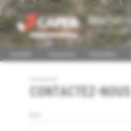
Personnaliser la gestion des cookies
Bouches-
Accéder à une autre 
Actualités
Evénements
Présentation
CONTACTEZ-NOUS
Nom*