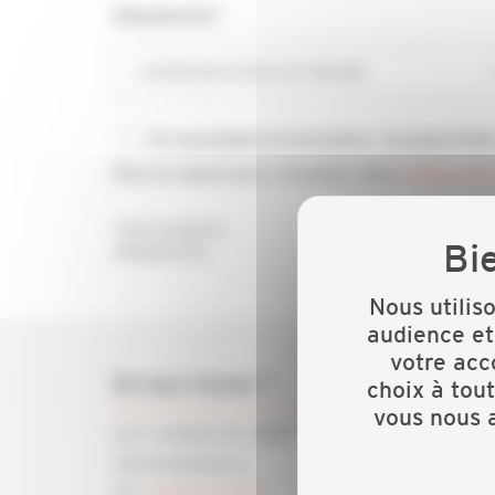
Département*
CAPEB BOUCHES-DU-RHONE
En soumettant ce formulaire, j’accepte d'être contacté(e) par téléphone et/ou email par la CAPEB.
Pour en savoir plus, consultez notre
politique de 
*Informations
obligatoires
Nous utilis
audience et
votre acc
Où nous trouver ?
choix à tou
vous nous a
257 CHEMIN DE GIBBES
13014 MARSEILLE
Tel -
04 91 32 33 33