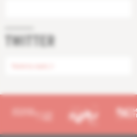
TWITTER
Tweets by capeb_fr