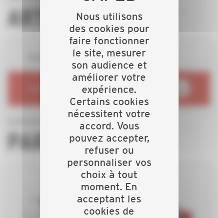
ARTISANS
Nous utilisons
des cookies pour
faire fonctionner
le site, mesurer
Toutes les offres de marchés publics et privés
son audience et
améliorer votre
expérience.
RENDEZ-VOUS SUR
Certains cookies
nécessitent votre
accord. Vous
PARTICULIERS
pouvez accepter,
refuser ou
personnaliser vos
choix à tout
moment. En
acceptant les
cookies de