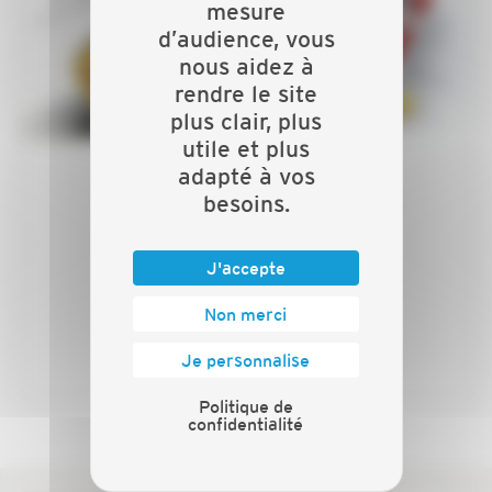
mesure
d’audience, vous
nous aidez à
rendre le site
plus clair, plus
utile et plus
adapté à vos
Vous recherchez un artisan de
besoins.
confiance? La Capeb 13 vous
accompagne.
J'accepte
Non merci
PLUS D'INFOS
Je personnalise
Politique de
confidentialité