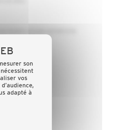
e territoire
os chantiers en toute sérénité et de
 mesurer son
 nécessitent
aliser vos
 d’audience,
lus adapté à
pdf)
.pdf)
iquant ici..pdf)
.pdf)