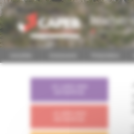
Personnaliser la gestion des cookies
Bouches-
Accéder à une autre 
Actualités
Evénements
Présentation
JE LANCE MON
ENTREPRISE
JE GÈRE MON
ENTREPRISE