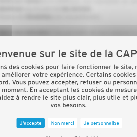
de la CAPEB pour vous représenter sur votr
Renforcez l’action
tous les jours de
Bénéficiez
nos services
Réalisez des
avec nos partenaires
Économies
Vous permettre de vous consacrer à v
Notre seul motivation !
développer votre entreprise.
Vous souhaitez plus d’infos :
Ma vie d'artisan
Télécharger :
ons des cookies pour faire fonctionner le site,
 améliorer votre expérience. Certains cookies
Vous souhaitez prendre RDV
ord. Vous pouvez accepter, refuser ou personn
Contact Mme Cécile Henry
t moment. En acceptant les cookies de mesure
04 91 32 33 39
idez à rendre le site plus clair, plus utile et p
developpement@capeb13.fr
vos besoins.
Vous pouvez télécharger le bulletin d'adhésion en
cliquant ici..
J'accepte
Non merci
Je personnalise
Vous êtes immatriculé depuis moins d'1 an, tarif créateur en
cl