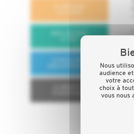
JE GÈRE MES
SALARIÉS
MON CONJOINT
ET MOI
JE DÉVELOPPE
Nous utilis
MON ENTREPRISE
audience et
votre acc
choix à tou
JE BÉNÉFICIE
D'AVANTAGES
vous nous a