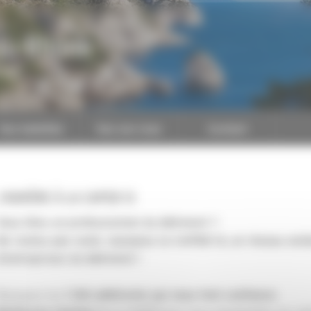
du-Rhône
CAPEB
Nos batailles
Nos services
Contact
J'ADHÈRE À LA CAPEB 13
Vous êtes un professionnel du bâtiment ?
Ne restez pas isolé, rejoignez la CAPEB 13, un réseau solid
d’entreprises du bâtiment !
Rejoignez les
1 100 adhérents qui nous font confiance