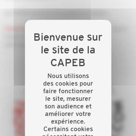
La CAPEB 13 innove et vous apporte la solution.
est une plateforme de mise en
trouvermonartisan.com
relation 100 % gratuite, simple et rapide entre
particuliers et artisans du bâtiment.
Nous utilisons
des cookies pour
faire fonctionner
le site, mesurer
son audience et
améliorer votre
expérience.
Certains cookies