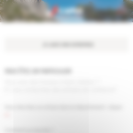
Personnaliser la gestion des cookies
VOUS ÊTES UN PARTICULIER
Vous avez des travaux à faire réaliser ?
Et vous recherchez des artisans de confiance?
Vous cherchez un artisan dans le département : cliquer
ici
.
Comment ça marche ?