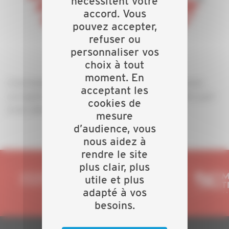
nécessitent votre
accord. Vous
pouvez accepter,
refuser ou
personnaliser vos
choix à tout
moment. En
C'est totalement transparent et entièrement gratuit.
acceptant les
La Capeb ne reçoit aucune commission, ni de votre part
cookies de
ni de celle de l'entreprise.
mesure
d’audience, vous
nous aidez à
rendre le site
plus clair, plus
utile et plus
adapté à vos
besoins.