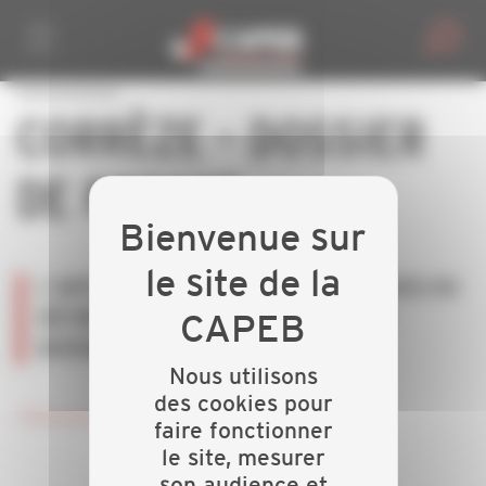
Personnaliser la gestion des cookies
CORRÈZE - DOSSIER
DE PRESSE
L’ARTISANAT ET LES PETITES ENTREPRISES DU
BÂTIMENT - ENJEUX ET PERSPECTIVES -
NOVEMBRE 2016
Nous utilisons
des cookies pour
Télécharger le dossier de presse
faire fonctionner
le site, mesurer
son audience et