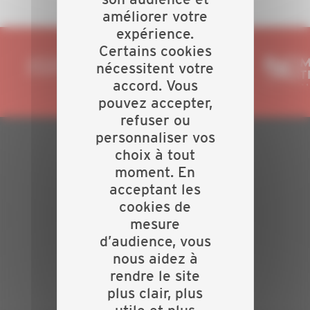
améliorer votre
expérience.
Certains cookies
nécessitent votre
accord. Vous
pouvez accepter,
refuser ou
personnaliser vos
choix à tout
PLAN DU SITE
moment. En
acceptant les
Actualités
Evénements
cookies de
Présentation
mesure
Nos batailles
d’audience, vous
Nos services
nous aidez à
Contact
rendre le site
plus clair, plus
INFORMATIONS