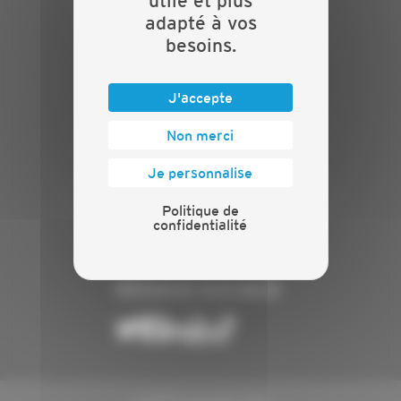
utile et plus
Crédits
adapté à vos
Mentions légales
besoins.
Politique de confidentialité
PRESSE
J'accepte
Communiqués de presse
Non merci
Espace presse
Chiffres clés
Je personnalise
ANNONCEUR
Politique de
confidentialité
Annoncer
Exposer
RÉSEAUX SOCIAUX