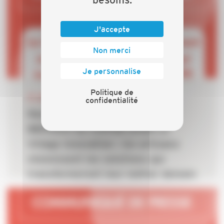
J'accepte
Non merci
Je personnalise
Politique de
22 JUIN 2026
confidentialité
Rencontres des Métiers du
Bâtiment by CAPEB 2026 Le
Village Innovation : les artisans
choisissent les solutions qui
transformeront leur métier demain