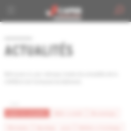
Personnaliser la gestion des cookies
ACTUALITÉS
Retrouvez ici, par rubrique, toutes les actualités de la
CAPEB et de l'artisanat du bâtiment.
toutes les actualités
#bâtir la mixité
#économique
#formation
#juridique - social
#métiers et technique