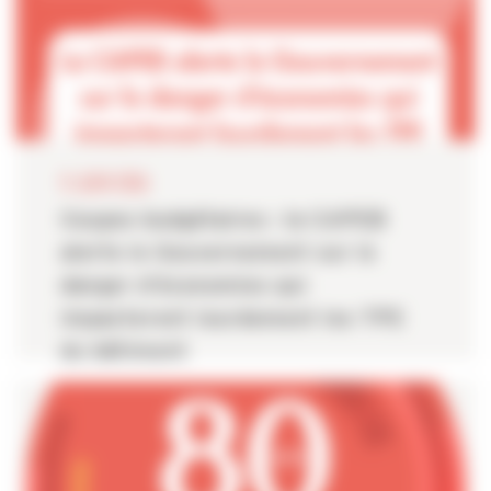
11 JUIN 2026
Coupes budgétaires : la CAPEB
alerte le Gouvernement sur le
danger d’économies qui
impacteront lourdement les TPE
du bâtiment