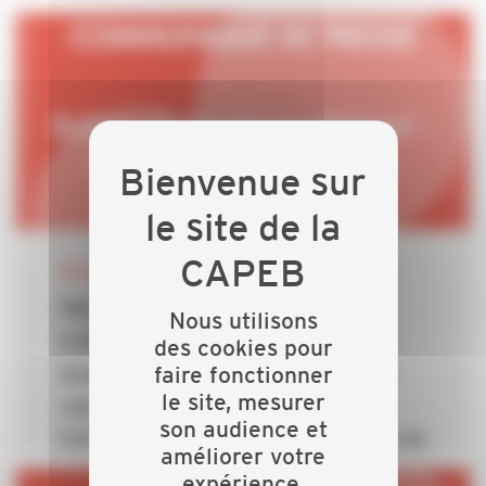
30 JUIN 2026
Rabot de MaPrimeRénov' : la
Nous utilisons
CAPEB dénonce un choix
des cookies pour
faire fonctionner
budgétaire incompréhensible au
le site, mesurer
cœur d’une crise caniculaire
son audience et
historique qui rappelle l’urgence de
améliorer votre
la rénovation énergétique des
expérience.