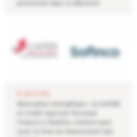
prévention dans le bâtiment
06 JUILLET 2026
Rénovation énergétique : la CAPEB
et Crédit Agricole Personal
Finance & Mobility s’allient pour
lever le frein du financement des