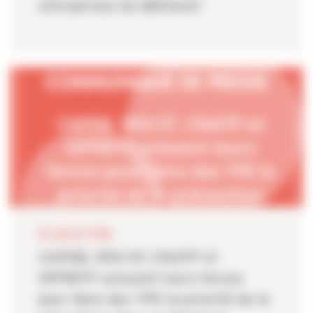
entreprises du bâtiment
20 JUILLET 2026
CAPEB, IRIS-ST, CNATP et
OPPBTP unissent leurs forces
pour faire des TPE la priorité de la