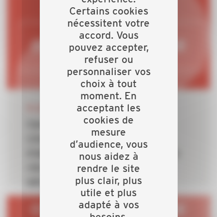
bâtiments
Certains cookies
nécessitent votre
accord. Vous
pouvez accepter,
refuser ou
personnaliser vos
choix à tout
moment. En
24 JUIN 2026
acceptant les
cookies de
Canicule en cours : les aléas
mesure
climatiques révèlent l’urgence
d’audience, vous
d’adapter le bâti et confirment le
nous aidez à
rendre le site
rôle central des artisans du
plus clair, plus
bâtiment
utile et plus
adapté à vos
besoins.