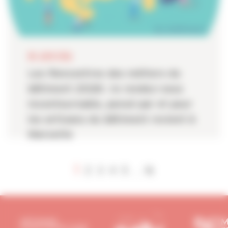
08 JUIN 2026
Les Rencontres des métiers du
bâtiment 2026 : le rendez-vous
incontournable, pensé par et pour
les artisans du bâtiment revient à
Marseille
1
2
3
4
5
16
...