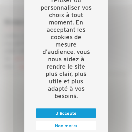
refuser ou
personnaliser vos
choix à tout
Où nous trouver ?
moment. En
acceptant les
Centre Commercial La Plaine
cookies de
Lieu-dit Effrico
mesure
20167 SARROLA-CARCOPINO
d’audience, vous
nous aidez à
Tel -
04 95 23 53 13
rendre le site
Mail -
capeb2a@gmail.com
plus clair, plus
utile et plus
adapté à vos
besoins.
J'accepte
Non merci