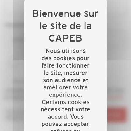
Département*
CAPEB CORSE-DU-SUD
Nous utilisons
des cookies pour
faire fonctionner
le site, mesurer
son audience et
En soumettant ce formulaire, j’accepte d'être
améliorer votre
contacté(e) par téléphone et/ou email par la CAPEB. Pour
expérience.
en savoir plus, consultez notre
politique de confidentialité
Certains cookies
nécessitent votre
*Informations
ENVOYER
accord. Vous
obligatoires
pouvez accepter,