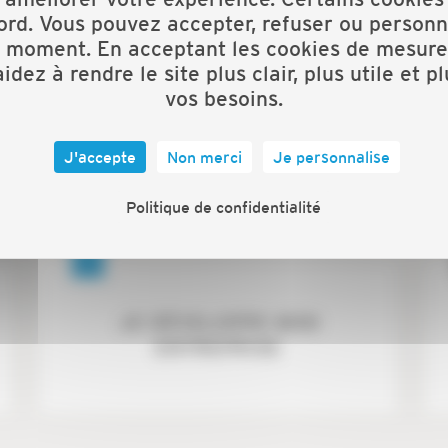
ord. Vous pouvez accepter, refuser ou personn
t moment. En acceptant les cookies de mesure
idez à rendre le site plus clair, plus utile et p
vos besoins.
JE GÈRE MON
J'accepte
Non merci
Je personnalise
ENTREPRISE
Politique de confidentialité
JE DÉVELOPPE MON
ENTREPRISE