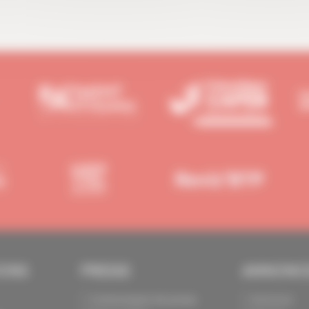
IONS
PRESSE
ANNONC
Communiqués de presse
Annoncer