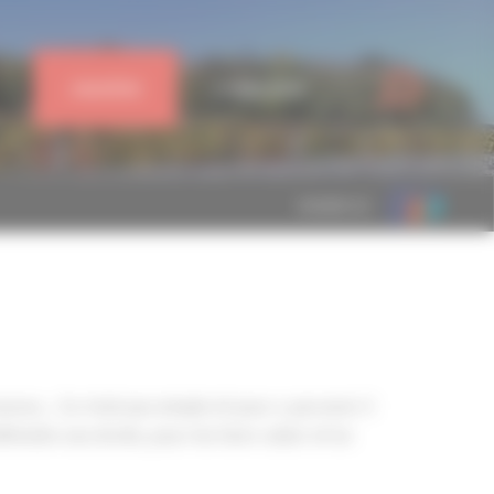
J'ADHÈRE
CONNEXION
MEMBRE DE
ances… Ce n’est pas simple et pour y parvenir il
ndre ses droits, pour les faire valoir et lui