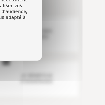
aliser vos
 d’audience,
lus adapté à
JE GÈRE MES
SALARIÉS
JE BÉNÉFICIE
D'AVANTAGES