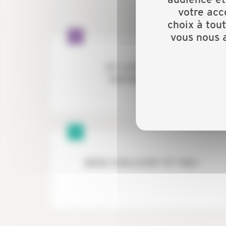
votre acc
choix à tou
vous nous a
JE LANCE MON
ENTREPRISE
MON CONJOINT ET MOI