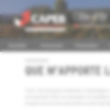
Personnaliser la gestion des cookies
Côte-d'Or
Accéder à une autre 
Actualités
Evénements
Présentation
QUE M'APPORTE L
Créer une entreprise artisanale, la développer, 
est important d’être accompagné. Au quotidien et
proposer les services nécessaires au bon dével