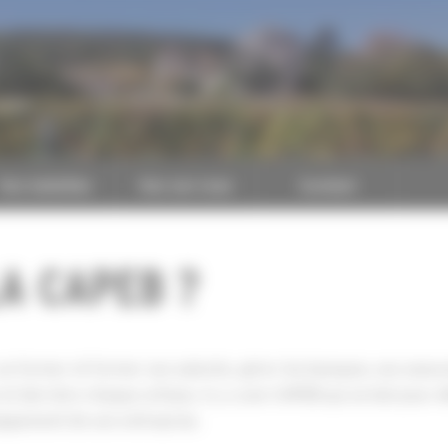
CAPEB
Nos batailles
Nos services
Contact
A CAPEB ?
se former et former ses salariés, gérer les banques, ses assur
 derrière chaque artisan, il y a une CAPEB qui se bat pour défe
oppement de son entreprise.