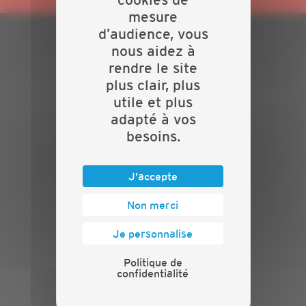
mesure
d’audience, vous
nous aidez à
PLAN DU SITE
rendre le site
Actualités
plus clair, plus
Evénements
utile et plus
Présentation
adapté à vos
Nos batailles
besoins.
Nos services
Contact
J'accepte
INFORMATIONS
Non merci
Crédits
Mentions légales
Je personnalise
Politique de confidentialité
Politique de
PRESSE
confidentialité
Communiqués de presse