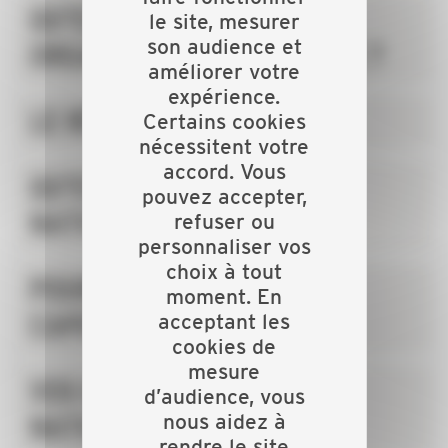
QU'EST-CE QU'UNE
le site, mesurer
son audience et
ORGANISATION PATRONALE ?
améliorer votre
expérience.
LE RÉSEAU DE LA CAPEB
Certains cookies
nécessitent votre
accord. Vous
QU'EST-CE QUE LA CAPEB
pouvez accepter,
NATIONALE ?
refuser ou
personnaliser vos
choix à tout
POURQUOI ADHÉRER À LA
moment. En
CAPEB ?
acceptant les
cookies de
mesure
VOS REPRÉSENTANTS
d’audience, vous
nous aidez à
NATIONAUX
rendre le site