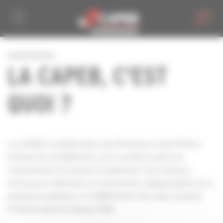
Personnaliser la gestion des cookies
LA CAPEB, C'EST
QUOI ?
La CAPEB, Confédération de l'Artisanat et des Petites
Entreprises du Bâtiment, est le syndicat patronal
représentant l'artisanat du bâtiment. Ses missions :
promouvoir, défendre et représenter. Indépendante de la
puissance publique, la CAPEB mène alors des missions
d’intérêt général depuis 1946.