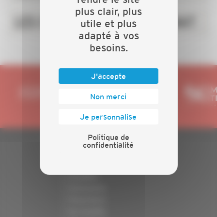
plus clair, plus
LES CHIFFRES DE L'ARTISANAT
utile et plus
adapté à vos
besoins.
J'accepte
Non merci
Je personnalise
Politique de
confidentialité
PLAN DU SITE
Actualités
Evénements
Présentation
Nos batailles