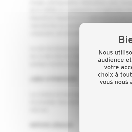
images, photographies, illustrations, sons, musi
de la CAPEB. En conséquence, en application des 
dispositions législatives et réglementaires de t
reproduction ou représentation, intégrale ou par
composent, est interdite de même que leur alté
Le nom de domaine est la propriété exclusive 
Nous utilis
sur ce site internet. Toute reproduction ou uti
audience et
quelque manière et à quelque titre que ce soit, e
votre acc
choix à tou
LIENS HYPERTEXTE
vous nous a
La création de liens hypertexte vers notre site 
et préalable. Nous déclinons toute responsabilité
internet.
NOTICES
LÉGALES