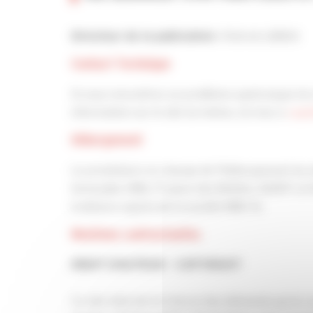
Patrick LIEBUS
Directeur de la publication :
Contact Technique
Si vous rencontrez un problème quelconque lors 
information sur le site lui-même, écrivez à
cape
Hébergement
Le prestataire en charge de l’hébergement du sit
Immeuble CB16, 17 place des Reflets, 92097 LA 
traitance auprès de la société MBV SI.
Mentions contractuelles
DROIT D’AUTEUR – COPYRIGHT
Ce site internet et chacun des éléments qui le