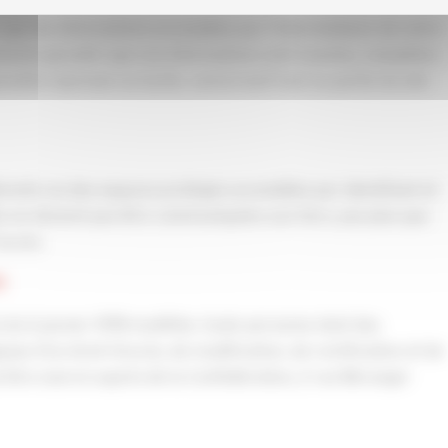
 que les informations accessibles par l’intermédiaire de notre
pouvons garantir que ces informations sont exactes, complètes
arantie expresse ou tacite, concernant tout ou partie du site
rents via des espaces protégés accessibles par identifiant et
es ne doivent pas être communiquées aux tiers, pas plus que
’accès.
s
és du 6 janvier 1978 modifiée, toute personne dont des
ose d’un droit d’accès, de modification, de rectification et de
t être exercé auprès de la Confédération, 2 rue Béranger