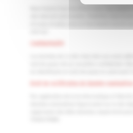
Nous faisons tous nos efforts pour nous assurer
site internet sont exactes. Toutefois, nous ne 
et à jour et ainsi, nous ne fournissons aucune g
internet.
Confidentialité
Les données de ce site réservées aux seuls adhé
mot de passe ont un caractère confidentiel. Ell
les identifiants et mots de passe en autorisant l
Droit de rectification de données nominative
Par application de la loi Informatique et libert
données nominatives figureraient sur le site disp
suppression des dites données, lequel droit peu
75003 PARIS.