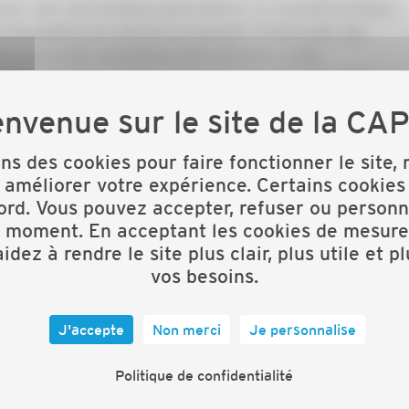
ques sont, sauf mentions particulières, la propriété exclusive
dispositions du Code de la propriété intellectuelle, des
ous pays et des conventions internationales, toute
tielle, du site ou de l’un quelconque des éléments qui le
ration.
de la CAPEB, de même que les marques et logos apparaissant
ons des cookies pour faire fonctionner le site,
lisation de ce nom de domaine, de ces marques ou logos, de
 améliorer votre expérience. Certains cookies
st interdite.
ord. Vous pouvez accepter, refuser ou personn
t moment. En acceptant les cookies de mesure
idez à rendre le site plus clair, plus utile et p
vos besoins.
internet ne peut être faite qu’avec notre autorisation écrite
 quant au contenu de sites tiers qui seraient liés à notre site
J'accepte
Non merci
Je personnalise
Politique de confidentialité