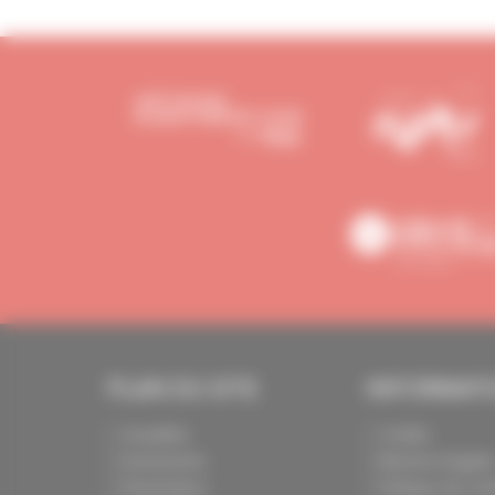
PLAN DU SITE
INFORMAT
Actualités
Crédits
Evénements
Mentions légale
Présentation
Politique de conf