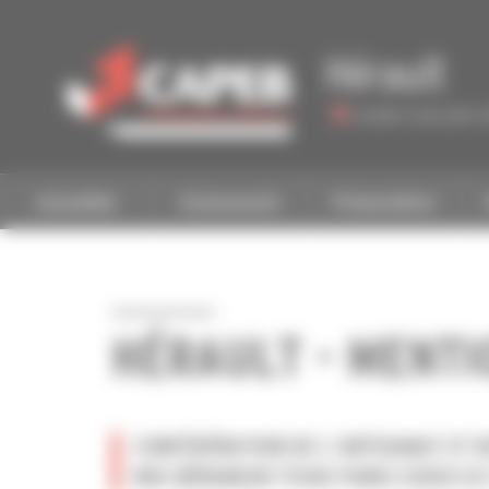
Personnaliser la gestion des cookies
Hérault
Accéder à une autre 
Actualités
Evénements
Présentation
HÉRAULT - MENTI
CONFÉDÉRATION DE L’ARTISANAT ET DE
RUE BÉRANGER 75140 PARIS CEDEX 03 