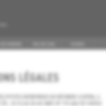
CAPEB
Nos batailles
Nos services
Contact
ONS LÉGALES
S PETITES ENTREPRISES DU BÂTIMENT (CAPEB), 2,
TÉL : 01 53 60 50 00 SIRET N° 775 682 107 00054