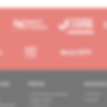
IONS
PRESSE
ANNONC
Communiqués de presse
Annoncer
s
Espace presse
Exposer
identialité
Chiffres clés