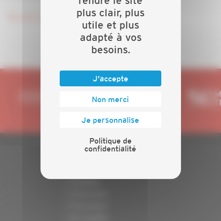
rendre le site
plus clair, plus
Pouvoir pour l'Assemblée Générale
utile et plus
adapté à vos
besoins.
J'accepte
Non merci
Je personnalise
Politique de
confidentialité
PLAN DU SITE
Actualités
Evénements
Présentation
Nos batailles