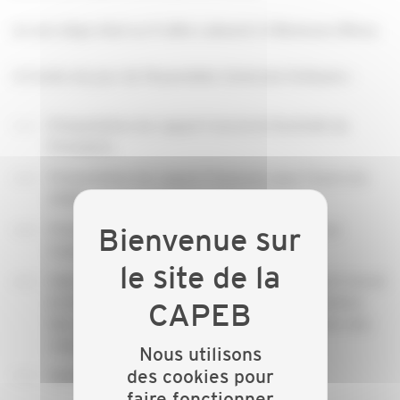
en son siège situé au 9 allée Lakanal à Villeneuve d'Ascq
A l'ordre du jour de l'Assemblée Générale Ordinaire :
Présentation du rapport moral et d'activité du
Président,
Présentation du rapport financier pour l'exercice
2024,
Présentation du rapport du Commissaire aux
Comptes,
Vote des résolutions : approbation du rapport moral
et d'activité et du rapport financier, approbation
des comptes de l'exercice 2024 et affectation des
résultats,
Nous utilisons
des cookies pour
Questions diverses.
faire fonctionner