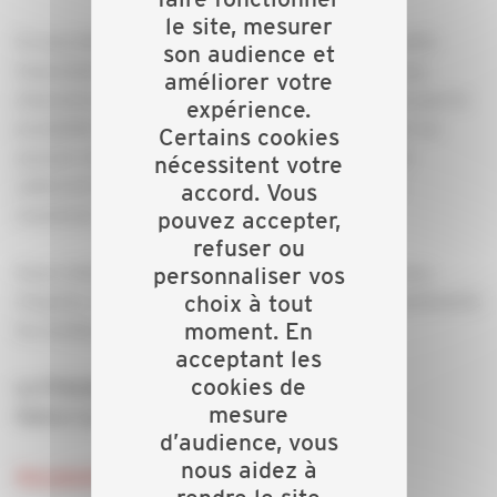
le site, mesurer
Si vous êtes dans l'impossibilité de participer à cette
son audience et
Assemblée Générale Ordinaire, conformément aux
améliorer votre
dispositions des articles 15 et 16 des statuts, vous avez la
expérience.
possibilité de vous faire représenter à celle-ci par un
Certains cookies
pouvoir écrit donné à un autre adhérent. Chaque
nécessitent votre
adhérent ne peut disposer que de 3 pouvoirs au
accord. Vous
maximum.
pouvez accepter,
refuser ou
Dans l'attente de notre rencontre, nous vous prions
personnaliser vos
d'agréer, cher(e) Collègue, l'expression de nos sentiments
choix à tout
moment. En
les meilleurs.
acceptant les
cookies de
Le Président,
mesure
Henry-Luc SPRIMONT
d’audience, vous
nous aidez à
Documents à télécharger :