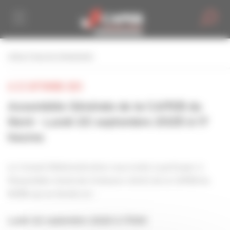
Personnaliser la gestion des cookies
retour à tous les événements
LE 22 SEPTEMBRE 2025
Assemblée Générale de la CAPEB du
Nord - Lundi 22 septembre 2025 à 17
heures
Le Conseil d'Administration vous invite à participer à
l'Assemblée Générale Ordinaire (AGO) de la CAPEB du
NORD qui se tiendra le :
Lundi 22 septembre 2025 à 17h00