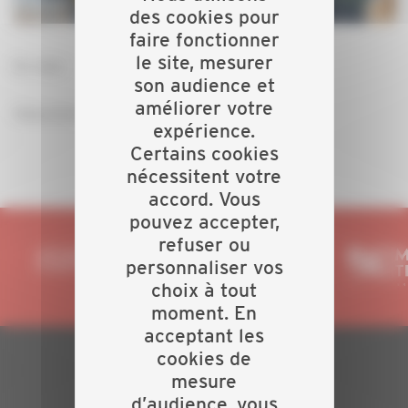
des cookies pour
faire fonctionner
le site, mesurer
En visio
son audience et
améliorer votre
Assurance et responsabilité sur mes travaux
expérience.
Certains cookies
nécessitent votre
accord. Vous
pouvez accepter,
refuser ou
personnaliser vos
choix à tout
moment. En
acceptant les
cookies de
mesure
PLAN DU SITE
d’audience, vous