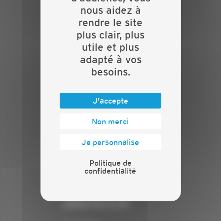
Actualités
nous aidez à
Evénements
rendre le site
Présentation
plus clair, plus
Nos batailles
utile et plus
Nos services
adapté à vos
Contact
besoins.
INFORMATIONS
J'accepte
Crédits
Mentions légales
Non merci
Politique de confidentialité
Je personnalise
PRESSE
Politique de
Communiqués de presse
confidentialité
Espace presse
Chiffres clés
ANNONCEUR