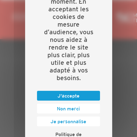
moment. En
acceptant les
cookies de
mesure
d’audience, vous
nous aidez à
rendre le site
plus clair, plus
PLAN DU SITE
utile et plus
adapté à vos
Actualités
besoins.
Evénements
Présentation
Nos batailles
J'accepte
Nos services
Contact
Non merci
INFORMATIONS
Je personnalise
Crédits
Politique de