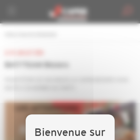
Personnaliser la gestion des cookies
retour à tous les événements
LE 25 JUILLET 2024
BATI'TEAM Béziers
POUR FÊTER LES VACANCES LA CAPEB BÉZIERS VOUS
INVITE A SA BARBECUE PARTY.