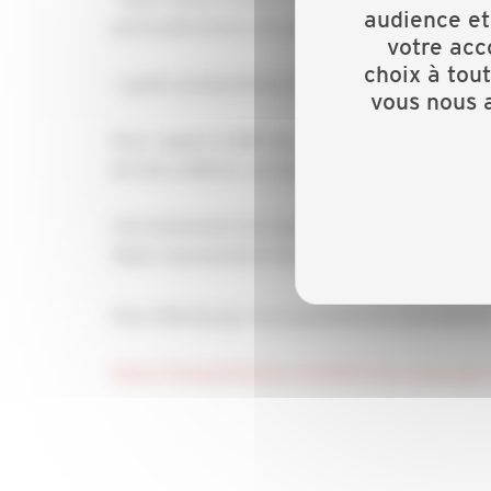
audience et
particulièrement entreprises et artisans).
votre acc
choix à tou
• quatre présentations thématiques dynamiques 
vous nous a
Pour rappel, le BIM Tour a pour objectif de par
de faire adhérer un maximum d'acteurs au BIM e
Cet événement est organisé avec l’implication 
Alpes représentant l'ensemble de la filière.
Pour télécharger le programme et vous inscrire
https://www.ptolemee.com/bim-tour-auvergne-