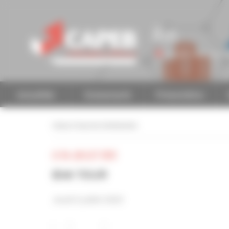
Personnaliser la gestion des cookies
Ain
Accéder à une autre 
Actualités
Evénements
Présentation
retour à tous les événements
LE 06 JUILLET 2023
BIM TOUR
Jeudi 6 juillet 2023