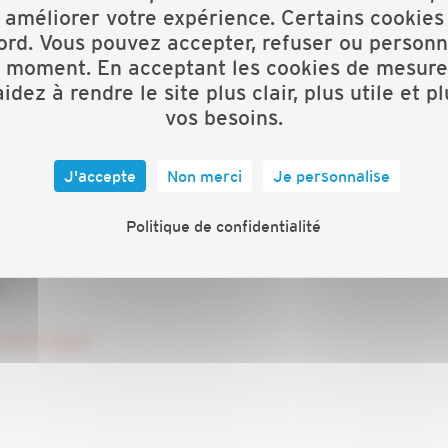
 améliorer votre expérience. Certains cookies
ord. Vous pouvez accepter, refuser ou personn
t moment. En acceptant les cookies de mesure
lors des quelles vous aurez la parole.
idez à rendre le site plus clair, plus utile et p
vos besoins.
tager les expériences et les pratiques numériques afin
t de multiplier les échanges.
J'accepte
Non merci
Je personnalise
des organisations professionnelles d'Auvergne-Rhône-
Politique de confidentialité
 :
rhone-alpes/