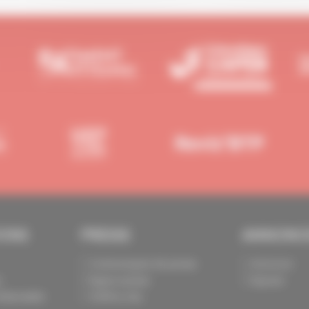
IONS
PRESSE
ANNONC
Communiqués de presse
Annoncer
s
Espace presse
Exposer
identialité
Chiffres clés