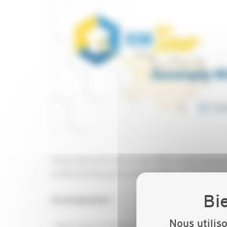
Venez découvrir des projets BIM à taille humain
professionnels qui les ont menés.
Au programme :
Nous utilis
• deux retours d’expérience d’acteurs directem