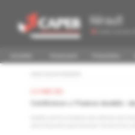
Personnaliser la gestion des cookies
Hérault
Accéder à une autre 
Actualités
Evénements
Présentation
retour à tous les événements
LE 14 MARS 2023
Conférence « Finance durable : d
Quelles sont les évolutions des attentes des f
extra-financière peut favoriser l’accès et les c