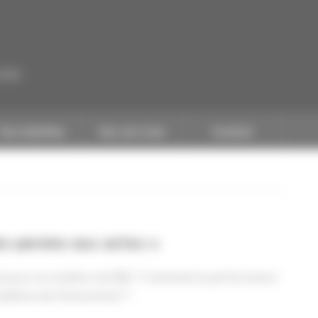
CAPEB
Nos batailles
Nos services
Contact
es paroles aux actes »
inanceurs en matière de RSE ? Comment la performance
onditions de financement ?