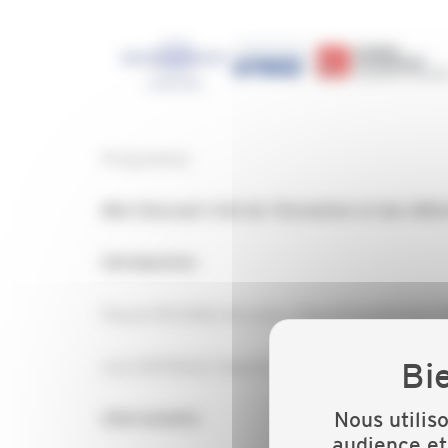
Programme
Mot d’accueil Cité de l’Economie et des Mét
Introduction
Pascal TACHON, Directeur Départemental de l’H
Loïc DUFFAULT, Associé -
KPMG
Nous utilis
Intervenants
audience et