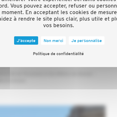
ord. Vous pouvez accepter, refuser ou personn
ectoire -
Caisse d’Epargne LR
t moment. En acceptant les cookies de mesure
E -
iXO Private Equity
idez à rendre le site plus clair, plus utile et p
 -
Bpifrance
vos besoins.
J'accepte
Non merci
Je personnalise
demain
132 Bd Pénélope, 34000 Montpellier
Politique de confidentialité
e la Cité de l’Economie et des Métiers de Demain –
e et inclusive