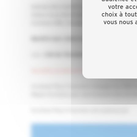
votre acc
Nathalie BULCKAERT-GREGOIRE, Membre du Dir
choix à tou
Hélène-Anaïs BOUSCARLE, Responsable ESG/RS
vous nous a
Gentiane GIRE, Chargée de Coordination Climat
Mardi14 mars 2023 à 18h00
Lieu :
Cité de l'Economie et des métiers de 
Inscription gratuite et obligatoire en ligne
Occitanie Place Financière s’engage aux côtés d
Région Occitanie pour une économie plus durabl
Occitanie Place Financière est soutenue par