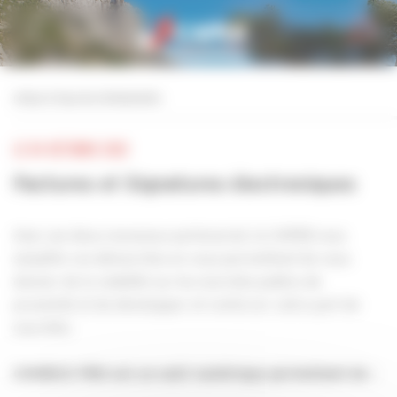
Personnaliser la gestion des cookies
retour à tous les événements
LE 04 OCTOBRE 2022
Factures et Signatures électroniques
Avec ses deux nouveaux partenariat, la CAPEB vous
simplifie vos démarches en vous permettant de vous
donner de la visibilité sur les marchés publics de
proximité et de développer et renforcer votre part de
marchés.
CHORUS PRO est un outil numérique permettant de :