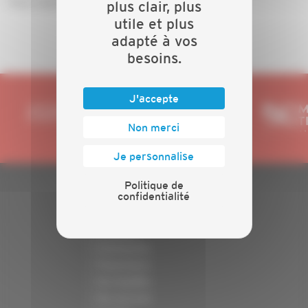
Pour vous inscrire en visio
cliquer ici.
plus clair, plus
utile et plus
adapté à vos
besoins.
J'accepte
Non merci
Je personnalise
Politique de
confidentialité
PLAN DU SITE
Actualités
Evénements
Présentation
Nos batailles
Nos services