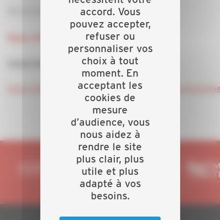
accord. Vous
Alcool, drogue, chutes de hauteur, amiante...
pouvez accepter,
refuser ou
Repas offert
personnaliser vos
choix à tout
POUR PARTICIPER
moment. En
acceptant les
https://docs.google.com/forms/d/e/1FAIpQLScsfaSZ
cookies de
mesure
d’audience, vous
nous aidez à
rendre le site
plus clair, plus
utile et plus
adapté à vos
besoins.