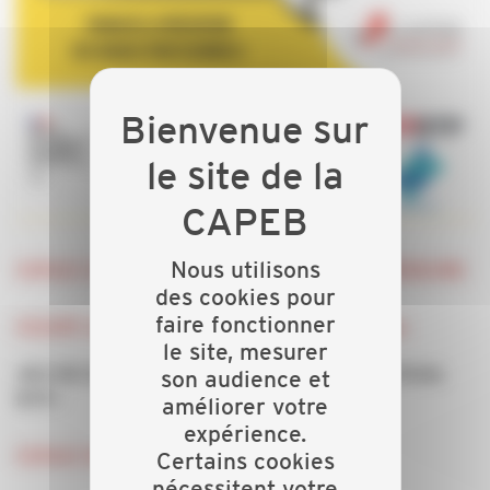
Nous utilisons
ESPACE EXPOSITION :
FABRICANTS ET FOURNISSEURS
des cookies pour
faire fonctionner
ESCAPE GAME
Troubles Musculo-squelettiques
le site, mesurer
JEU DE SOCIETE COLLABORATIF « Risks et Périls
son audience et
BTP»
améliorer votre
expérience.
ESPACE MINI CONFERENCES :
Certains cookies
nécessitent votre