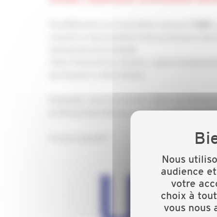
Parallèlement au Grand débat national,
,
l’U2P
commerce de proximité et des professions libéra
entreprises de proximité.
Chefs d’entreprise, citoyens : quels changement
participant à cette réunion.
Ensemble, nous écrirons les cahiers de doléanc
professionnels libéraux que nous porterons au
À vous la parole !
Nous utilis
audience et
votre acc
choix à tou
vous nous a