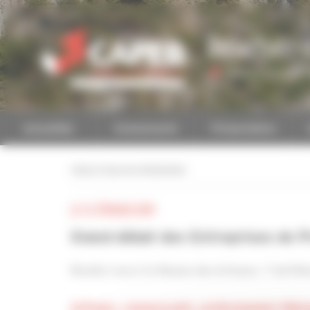
Personnaliser la gestion des cookies
Bouches-
Accéder à une autre 
Actualités
Evénements
Présentation
retour à tous les événements
LE 13 FÉVRIER 2019
Grand débat des Entreprises de P
Rendez-vous à la Maison des Artisans : 7 bd Pèb
Artisans, commerçants, professionnels libéra