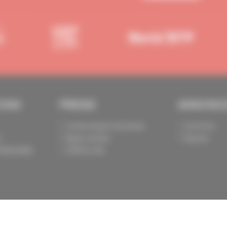
IONS
PRESSE
ANNONC
Communiqués de presse
Annoncer
s
Espace presse
Exposer
identialité
Chiffres clés