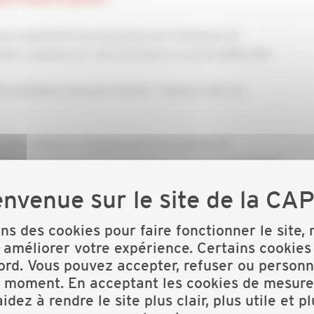
 qui représente les entreprises de l’artisanat, du
les, organise sur votre territoire un grand débat des
s souhaitez-vous pour l’avenir ? Venez le dire en
es des artisans, commerçants de proximité et
près du Président de la République et du Gouvernement.
ons des cookies pour faire fonctionner le site,
 améliorer votre expérience. Certains cookies
ord. Vous pouvez accepter, refuser ou personn
t moment. En acceptant les cookies de mesure
idez à rendre le site plus clair, plus utile et p