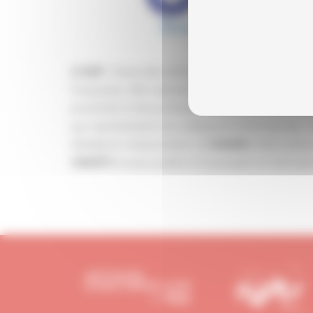
–Union des entreprises de proximité –est
L’U2P
françaises. Elle représente 2,3 millions d’entre
proximité et des professions libérales, soit les 
qui représentent ces catégories d’entreprises : 
hôtellerie restauration), la
(fabrication 
CNAMS
(travaux publics et paysage) en tant q
CNATP