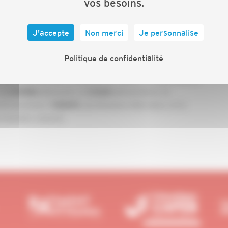
vos besoins.
J'accepte
Non merci
Je personnalise
 l’une des trois grandes organisations patronales
Politique de confidentialité
prises dans les secteurs de l’artisanat, du commerce de
2/3 des entreprises françaises et réunit 5 organisations
la
(bâtiment), la
(alimentation et
CAPEB
CGAD
et services), l’
(professions libérales), et la
UNAPL
ue membre associé.