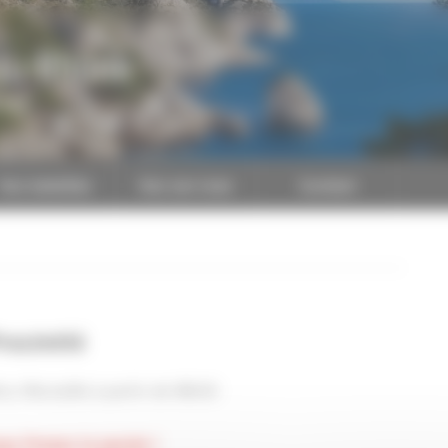
du-Rhône
CAPEB
Nos batailles
Nos services
Contact
roximité
re, Marseille à partir de 18h30
ux Prenez la parole !