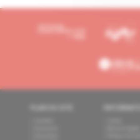
PLAN DU SITE
INFORMAT
Actualités
Crédits
Evénements
Mentions légale
Présentation
Politique de conf