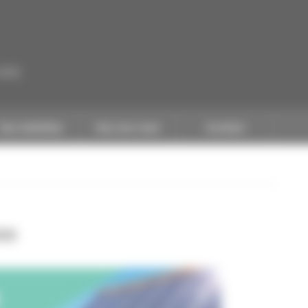
CAPEB
Nos batailles
Nos services
Contact
100