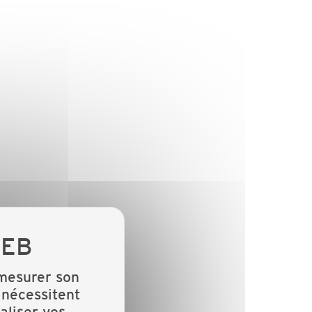
 mesurer son
 nécessitent
aliser vos