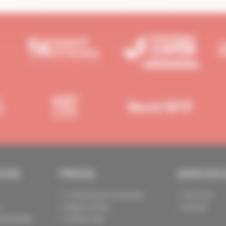
IONS
PRESSE
ANNONC
Communiqués de presse
Annoncer
s
Espace presse
Exposer
identialité
Chiffres clés