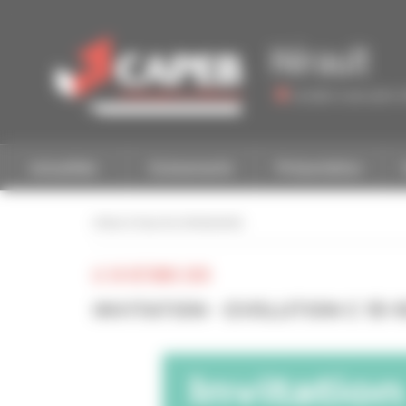
Personnaliser la gestion des cookies
Hérault
Accéder à une autre 
Actualités
Evénements
Présentation
retour à tous les événements
LE 30 OCTOBRE 2025
INVITATION - EVOLUTION C 15-